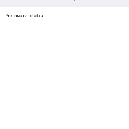
.
Реклама на retail.ru
Тема месяца: Автоматизация на 1С
Войти
картина дня
темы
новости
материалы
видео
события