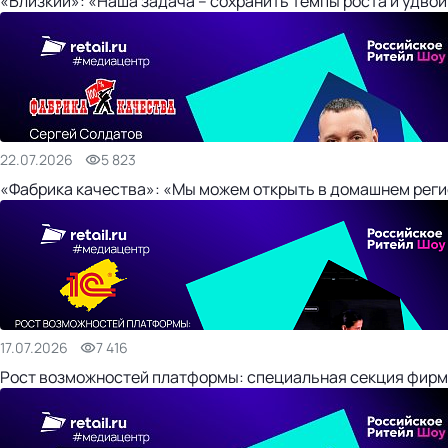
«Близкий»: «Наша задача – сохранить темпы роста и удвои
22.07.2026
5 823
«Фабрика качества»: «Мы можем открыть в домашнем регио
17.07.2026
7 416
Рост возможностей платформы: специальная секция фирм