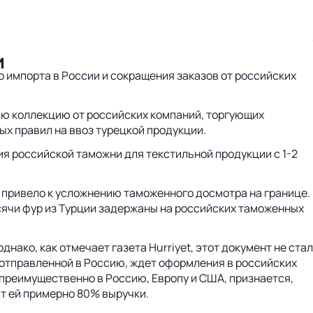
и
импорта в России и сокращения заказов от российских
юю коллекцию от российских компаний, торгующих
ых правил на ввоз турецкой продукции.
я российской таможни для текстильной продукции с 1-2
о привело к усложнению таможенного досмотра на границе.
ысячи фур из Турции задержаны на российских таможенных
ако, как отмечает газета Hurriyet, этот документ не стал
и, отправленной в Россию, ждет оформления в российских
 преимущественно в Россию, Европу и США, признается,
ят ей примерно 80% выручки.