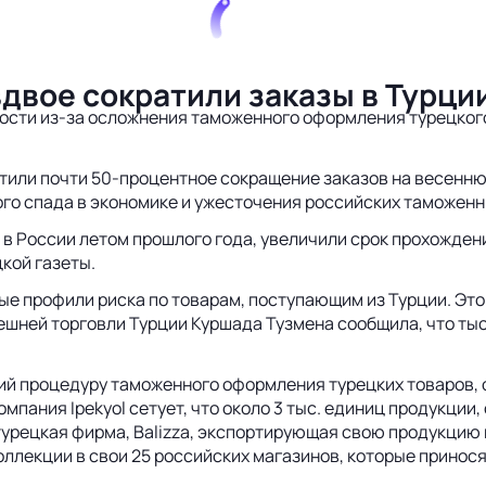
двое сократили заказы в Турци
сти из-за осложнения таможенного оформления турецкого 
тили почти 50-процентное сокращение заказов на весенн
ого спада в экономике и ужесточения российских таможенн
в России летом прошлого года, увеличили срок прохождени
кой газеты.
ые профили риска по товарам, поступающим из Турции. Эт
внешней торговли Турции Куршада Тузмена сообщила, что т
 процедуру таможенного оформления турецких товаров, одн
омпания Ipekyol сетует, что около 3 тыс. единиц продукци
турецкая фирма, Balizza, экспортирующая свою продукцию
коллекции в свои 25 российских магазинов, которые принос