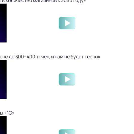
ть количество магазинов к 2030 году»
не до 300–400 точек, и нам не будет тесно»
ы «1С»