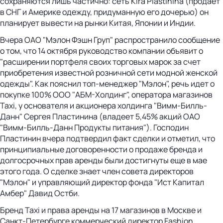
сохраняются лишь частично: сеть Kira Plastinina (продает
в СНГ и Америке одежду, придуманную его дочерью) он
планирует вывести на рынки Китая, Японии и Индии.
Вчера ОАО "Мэлон Фэшн Груп" распространило сообщение
о том, что 14 октября руководство компании объявит о
"расширении портфеля своих торговых марок за счет
приобретения известной розничной сети модной женской
одежды". Как пояснил топ-менеджер "Мэлон", речь идет о
покупке 100% ООО "АБМ-Холдинг", оператора магазинов
Taxi, у основателя и акционера холдинга "Вимм-Билль-
Данн" Сергея Пластинина (владеет 5,45% акций ОАО
"Вимм-Билль-Данн Продукты питания"). Господин
Пластинин вчера подтвердил факт сделки и отметил, что
принципиальные договоренности о продаже бренда и
долгосрочных прав аренды были достигнуты еще в мае
этого года. О сделке знает член совета директоров
"Мэлон" и управляющий директор фонда "Ист Капитал
Амбер" Давид Остби.
Бренд Taxi и права аренды на 17 магазинов в Москве и
Санкт-Петербурге коммерческий директор Fashion