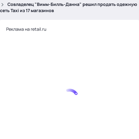
.
Совладелец "Вимм-Билль-Данна" решил продать одежную
сеть Taxi из 17 магазинов
Реклама на retail.ru
Тема месяца: Автоматизация на 1С
Войти
картина дня
темы
новости
материалы
видео
события