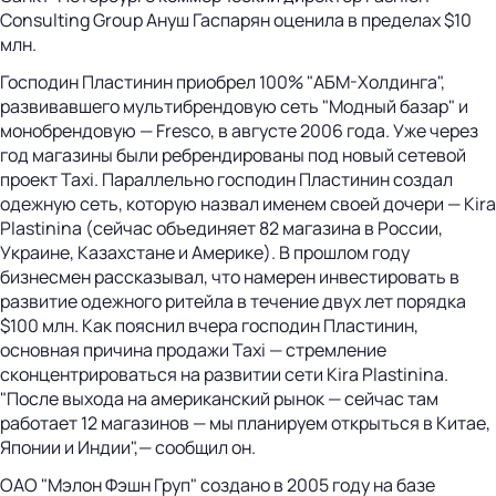
Consulting Group Ануш Гаспарян оценила в пределах $10
млн.
Господин Пластинин приобрел 100% "АБМ-Холдинга",
развивавшего мультибрендовую сеть "Модный базар" и
монобрендовую — Fresco, в августе 2006 года. Уже через
год магазины были ребрендированы под новый сетевой
проект Taxi. Параллельно господин Пластинин создал
одежную сеть, которую назвал именем своей дочери — Kira
Plastinina (сейчас объединяет 82 магазина в России,
Украине, Казахстане и Америке). В прошлом году
бизнесмен рассказывал, что намерен инвестировать в
развитие одежного ритейла в течение двух лет порядка
$100 млн. Как пояснил вчера господин Пластинин,
основная причина продажи Taxi — стремление
сконцентрироваться на развитии сети Kira Plastinina.
"После выхода на американский рынок — сейчас там
работает 12 магазинов — мы планируем открыться в Китае,
Японии и Индии",— сообщил он.
ОАО "Мэлон Фэшн Груп" создано в 2005 году на базе