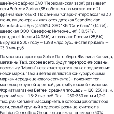
швейной фабрики ЗАО "Первомайская заря", развивает
сети Befree и Zarina (35 собственных магазинов и 21
франчайзинговых). По данным "Спарк-Интерфакса" на 30
июня, акционерами являются датская Scandinavian
Manufactrust Aps (45,15%), ЗАО "КБ "Сити банк"" (14,7%),
шведская ООО "Сведфонд Интернешнл" (10,57%),
граждане Швеции (4,08%) и граждане России (25,5%).
Выручка в 2007 году — 1,398 млрд руб., чистая прибыль —
23,9 млн руб.
По мнению директора Sela в Петербурге Филлипа Капчица,
магазины Taxi, скорее всего, будут перепрофилированы,
поскольку "Мэлон" не захочет тратиться на продвижение
новой марки. "Taxi и Befree являются конкурирующими
марками среднеценового сегмента",— поясняет топ-
менеджер крупной одежной дистрибуторской компании.
Формат магазина Befree: средняя площадь — 120-250 кв. м,
средний чек — 1,5-2 тыс. руб. Taxi — 250-350 кв. м и 1,2-2
тыс. руб. Сегмент массмаркета, в котором работают обе
сети, самый крупный в одежной рознице, считают в
Fashion Consulting Group: он занимает примерно 50%