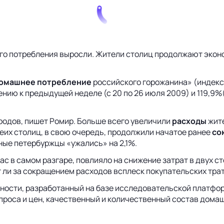
о потребления выросли. Жители столиц продолжают экономи
омашнее потребление
российского горожанина» (индекс
ию к предыдущей неделе (с 20 по 26 июля 2009) и 119,9%(
ородов, пишет Ромир. Больше всего увеличили
расходы
жите
беих столиц, в свою очередь, продолжили начатое ранее
со
ные петербуржцы «ужались» на 2,1%.
ас в самом разгаре, повлияло на снижение затрат в двух с
 ли за сокращением расходов всплеск покупательских тра
ности, разработанный на базе исследовательской платформ
роса и цен, качественный и количественный состав домаш