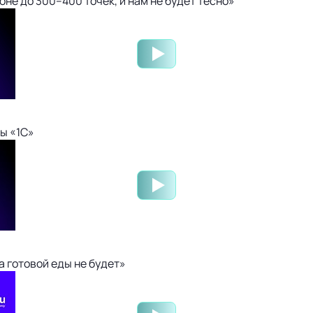
не до 300–400 точек, и нам не будет тесно»
ы «1С»
 готовой еды не будет»