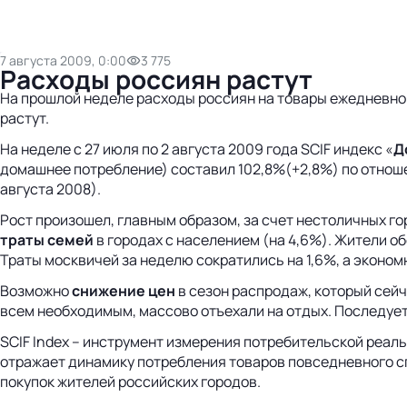
7 августа 2009, 0:00
3 775
Расходы россиян растут
На прошлой неделе расходы россиян на товары ежедневног
растут.
На неделе с 27 июля по 2 августа 2009 года SCIF индекс «
Д
домашнее потребление) составил 102,8%(+2,8%) по отношен
августа 2008).
Рост произошел, главным образом, за счет нестоличных г
траты семей
в городах с населением (на 4,6%). Жители о
Траты москвичей за неделю сократились на 1,6%, а эконом
Возможно
снижение цен
в сезон распродаж, который сейч
всем необходимым, массово отъехали на отдых. Последует
SCIF Index – инструмент измерения потребительской реаль
отражает динамику потребления товаров повседневного сп
покупок жителей российских городов.