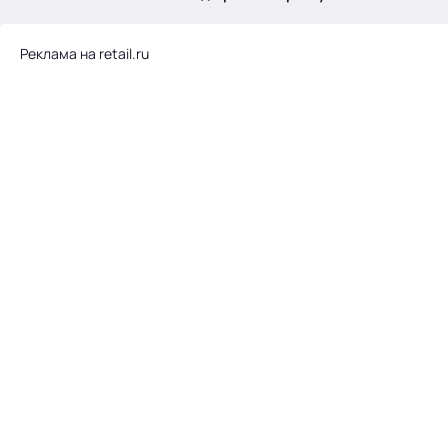
.
Реклама на retail.ru
Тема месяца: Автоматизация на 1С
Войти
картина дня
темы
новости
материалы
видео
события