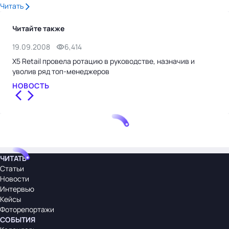
Читать
Читайте также
19.09.2008
6,414
4.0
X5 Retail провела ротацию в руководстве, назначив и
"Эл
уволив ряд топ-менеджеров
офи
НОВОСТЬ
НО
ЧИТАТЬ
Статьи
Новости
Интервью
Кейсы
Фоторепортажи
СОБЫТИЯ