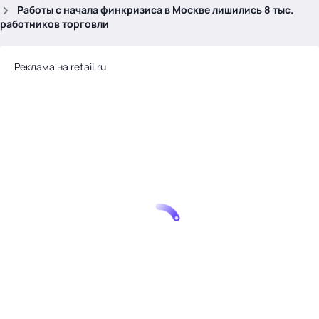
.
Работы с начала финкризиса в Москве лишились 8 тыс.
работников торговли
Реклама на retail.ru
Тема месяца: Автоматизация на 1С
Войти
картина дня
темы
новости
материалы
видео
события