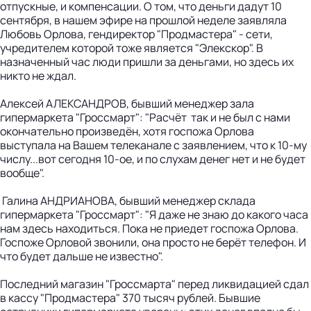
отпускные, и компенсации. О том, что деньги дадут 10
сентября, в нашем эфире на прошлой неделе заявляла
Любовь Орлова, гендиректор "Продмастера" - сети,
учредителем которой тоже является "Элекскор". В
назначенный час люди пришли за деньгами, но здесь их
никто не ждал.
Алексей АЛЕКСАНДРОВ, бывший менеджер зала
гипермаркета "Гроссмарт": "Расчёт так и не был с нами
окончательно произведён, хотя госпожа Орлова
выступала на Вашем телеканале с заявлением, что к 10-му
числу...вот сегодня 10-ое, и по слухам денег нет и не будет
вообще".
Галина АНДРИАНОВА, бывший менеджер склада
гипермаркета "Гроссмарт": "Я даже не знаю до какого часа
нам здесь находиться. Пока не приедет госпожа Орлова.
Госпоже Орловой звонили, она просто не берёт телефон. И
что будет дальше не известно".
Последний магазин "Гроссмарта" перед ликвидацией сдал
в кассу "Продмастера" 370 тысяч рублей. Бывшие