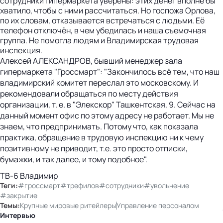
сотрудники гипермаркета уверены: этих денег вполне бы
хватило, чтобы с ними рассчитаться. Но госпожа Орлова,
по их словам, отказывается встречаться с людьми. Её
телефон отключён, в чем убедилась и наша съемочная
группа. Не помогла людям и Владимирская трудовая
инспекция.
Алексей АЛЕКСАНДРОВ, бывший менеджер зала
гипермаркета "Гроссмарт": "Закончилось всё тем, что наш
владимирский комитет переслал это московскому. И
рекомендовали обращаться по месту действия
организации, т. е. в "Элекскор" Ташкентская, 9. Cейчас на
данный момент офис по этому адресу не работает. Мы не
знаем, что предпринимать. Потому что, как показала
практика, обращение в трудовую инспекцию ни к чему
позитивному не приводит, т.е. это просто отписки,
бумажки, и так далее, и тому подобное".
ТВ-6 Владимир
Теги:
#гроссмарт
#трефилов
#сотрудники
#увольнение
#закрытие
Темы:
Крупные мировые ритейлеры
Управление персоналом
Интервью