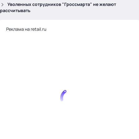
.
Уволенных сотрудников "Гроссмарта" не желают
рассчитывать
Реклама на retail.ru
Тема месяца: Автоматизация на 1С
Войти
картина дня
темы
новости
материалы
видео
события