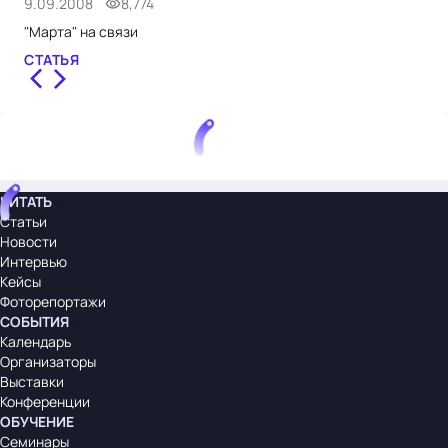
9.09.2008
8,774
7.0
"Марта" на связи
Кад
СТАТЬЯ
СТ
ЧИТАТЬ
Статьи
Новости
Интервью
Кейсы
Фоторепортажи
СОБЫТИЯ
Календарь
Организаторы
Выставки
Конференции
ОБУЧЕНИЕ
Семинары