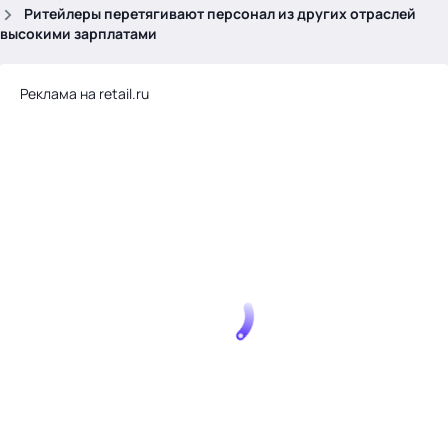
.
Ритейлеры перетягивают персонал из других отраслей
высокими зарплатами
Реклама на retail.ru
Тема месяца: Автоматизация на 1С
Войти
картина дня
темы
новости
материалы
видео
события