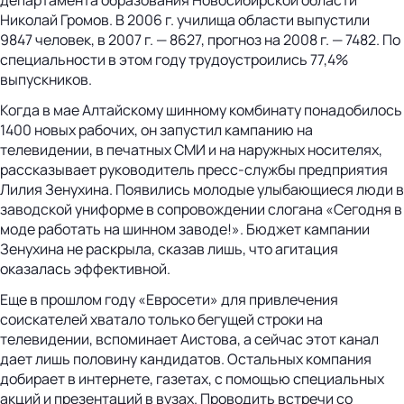
Николай Громов. В 2006 г. училища области выпустили
9847 человек, в 2007 г. — 8627, прогноз на 2008 г. — 7482. По
специальности в этом году трудоустроились 77,4%
выпускников.
Когда в мае Алтайскому шинному комбинату понадобилось
1400 новых рабочих, он запустил кампанию на
телевидении, в печатных СМИ и на наружных носителях,
рассказывает руководитель пресс-службы предприятия
Лилия Зенухина. Появились молодые улыбающиеся люди в
заводской униформе в сопровождении слогана «Сегодня в
моде работать на шинном заводе!». Бюджет кампании
Зенухина не раскрыла, сказав лишь, что агитация
оказалась эффективной.
Еще в прошлом году «Евросети» для привлечения
соискателей хватало только бегущей строки на
телевидении, вспоминает Аистова, а сейчас этот канал
дает лишь половину кандидатов. Остальных компания
добирает в интернете, газетах, с помощью специальных
акций и презентаций в вузах. Проводить встречи со