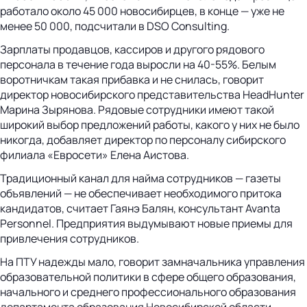
работало около 45 000 новосибирцев, в конце — уже не
менее 50 000, подсчитали в DSO Consulting.
Зарплаты продавцов, кассиров и другого рядового
персонала в течение года выросли на 40-55%. Белым
воротничкам такая прибавка и не снилась, говорит
директор новосибирского представительства HeadHunter
Марина Зырянова. Рядовые сотрудники имеют такой
широкий выбор предложений работы, какого у них не было
никогда, добавляет директор по персоналу сибирского
филиала «Евросети» Елена Аистова.
Традиционный канал для найма сотрудников — газеты
объявлений — не обеспечивает необходимого притока
кандидатов, считает Гаянэ Балян, консультант Avanta
Personnel. Предприятия выдумывают новые приемы для
привлечения сотрудников.
На ПТУ надежды мало, говорит замначальника управления
образовательной политики в сфере общего образования,
начального и среднего профессионального образования
департамента образования Новосибирской области