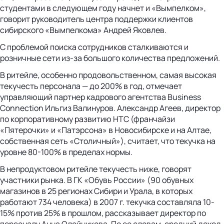
студентами в следующем году начнет и «Вымпелком»,
говорит руководитель центра поддержки клиентов
сибирского «Вымпелкома» Андрей Яковлев.
С проблемой поиска сотрудников сталкиваются и
розничные сети из-за большого количества предложений.
В ритейле, особенно продовольственном, самая высокая
текучесть персонала — до 200% в год, отмечает
управляющий партнер кадрового агентства Business
Connection Ильгиз Валинуров. Александр Агеев, директор
по корпоративному развитию НТС (франчайзи
«Пятерочки» и «Патэрсона» в Новосибирске и на Алтае,
собственная сеть «Столичный»), считает, что текучка на
уровне 80-100% в пределах нормы.
В непродуктовом ритейле текучесть ниже, говорят
участники рынка. В ГК «Обувь России» (90 обувных
магазинов в 25 регионах Сибири и Урала, в которых
работают 734 человека) в 2007 г. текучка составляла 10-
15% против 25% в прошлом, рассказывает директор по
персоналу Анна Олейникова. По ее словам, средний доход