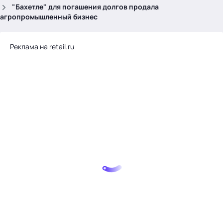
.
"Бахетле" для погашения долгов продала
агропромышленный бизнес
Реклама на retail.ru
Тема месяца: Автоматизация на 1С
Войти
картина дня
темы
новости
материалы
видео
события