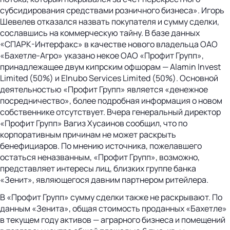
субсидирования средствами розничного бизнеса». Игорь
Шевелев отказался назвать покупателя и сумму сделки,
сославшись на коммерческую тайну. В базе данных
«СПАРК-Интерфакс» в качестве нового владельца ОАО
«Бахетле-Агро» указано некое ОАО «Профит Групп»,
принадлежащее двум кипрским офшорам — Alamin Invest
Limited (50%) и Elnubo Services Limited (50%). Основной
деятельностью «Профит Групп» является «денежное
посредничество», более подробная информация о новом
собственнике отсутствует. Вчера генеральный директор
«Профит Групп» Вагиз Хусаинов сообщил, что по
корпоративным причинам не может раскрыть
бенефициаров. По мнению источника, пожелавшего
остаться неназванным, «Профит Групп», возможно,
представляет интересы лиц, близких группе банка
«Зенит», являющегося давним партнером ритейлера.
В «Профит Групп» сумму сделки также не раскрывают. По
данным «Зенита», общая стоимость проданных «Бахетле»
в текущем году активов — аграрного бизнеса и помещений