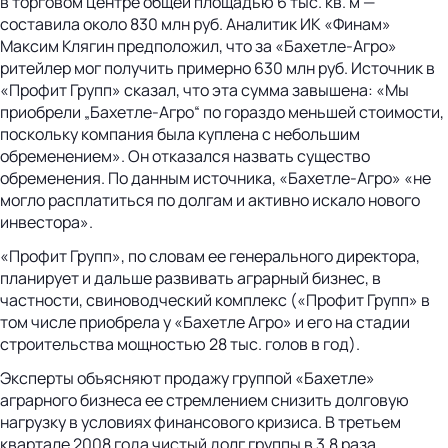
в торговом центре общей площадью 6 тыс. кв. м —
составила около 830 млн руб. Аналитик ИК «Финам»
Максим Клягин предположил, что за «Бахетле-Агро»
ритейлер мог получить примерно 630 млн руб. Источник в
«Профит Групп» сказал, что эта сумма завышена: «Мы
приобрели „Бахетле-Агро“ по гораздо меньшей стоимости,
поскольку компания была куплена с небольшим
обременением». Он отказался назвать существо
обременения. По данным источника, «Бахетле-Агро» «не
могло расплатиться по долгам и активно искало нового
инвестора».
«Профит Групп», по словам ее генерального директора,
планирует и дальше развивать аграрный бизнес, в
частности, свиноводческий комплекс («Профит Групп» в
том числе приобрела у «Бахетле Агро» и его на стадии
строительства мощностью 28 тыс. голов в год).
Эксперты объясняют продажу группой «Бахетле»
аграрного бизнеса ее стремлением снизить долговую
нагрузку в условиях финансового кризиса. В третьем
квартале 2008 года чистый долг группы в 3,8 раза