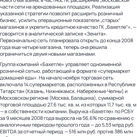
части сети на арендованных площадях. Реализация
указанной стратегии позволит расширить розничный
бизнес, усилить операционные показатели „старых“
магазинов и укрепить кредитное качество ГК „Бахетле“», —
говорится в аналитической записке «Зенита».
Первоначально сеть планировала открыть до конца 2008
года еще четыре магазина, теперь она решила
ограничиться двумя новыми магазинами.
Группа компаний «Бахетле» управляет одноименной
розничной сетью, работающей в формате «супермаркет
домашней еды». На начало ноября торговая сеть
включала 14 супермаркетов, расположенных в Республике
Татарстан (Казань, Нижнекамск, Набережные Челны) и
Московском регионе (Москва, Балашиха), суммарной
торговой площадью 27,6 тыс. кв. м, из которых 11,7 тыс. кв. м
— в собственности компании. Выручка «Бахетле» по РСБУ
за 9 месяцев 2008 года выросла на 56,6% по сравнению с
аналогичным периодом прошлого года — до 5,53 млрд руб.
EBITDA за отчетный период — 516 млн руб. против 386 млн