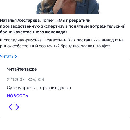
Наталья Жестарева, Tomer: «Мы превратили
производственную экспертизу в понятный потребительский
бренд качественного шоколада»
Шоколадная фабрика – известный B2B-поставщик – выводит на
рынок собственный розничный бренд шоколада и конфет.
Читать
Читайте также
21.11.2008
4,906
20.
Супермаркеты погрязли в долгах
"Ба
сво
НОВОСТЬ
НО