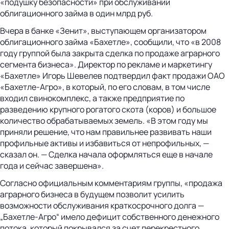
«подушку безопасности» при обслуживании
облигационного займа в один млрд руб.
Вчера в банке «Зенит», выступающем организатором
облигационного займа «Бахетле», сообщили, что «в 2008
году группой была закрыта сделка по продаже аграрного
сегмента бизнеса». Директор по рекламе и маркетингу
«Бахетле» Игорь Шевелев подтвердил факт продажи ОАО
«Бахетле-Агро», в который, по его словам, в том числе
входил свинокомплекс, а также предприятие по
разведению крупного рогатого скота (коров) и большое
количество обрабатываемых земель. «В этом году мы
приняли решение, что нам правильнее развивать наши
профильные активы и избавиться от непрофильных, —
сказал он. — Сделка начала оформляться еще в начале
года и сейчас завершена».
Согласно официальным комментариям группы, «продажа
аграрного бизнеса в будущем позволит усилить
возможности обслуживания краткосрочного долга —
„Бахетле-Агро“ имело дефицит собственного денежного
потока, который покрывался за счет перекрестного