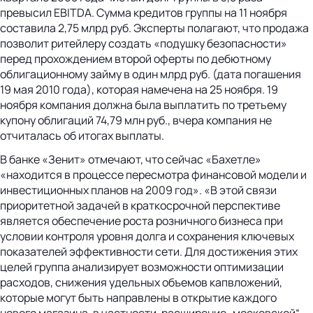
превысил EBITDA. Сумма кредитов группы на 11 ноября
составила 2,75 млрд руб. Эксперты полагают, что продажа
позволит ритейлеру создать «подушку безопасности»
перед прохождением второй оферты по дебютному
облигационному займу в один млрд руб. (дата погашения
19 мая 2010 года), которая намечена на 25 ноября. 19
ноября компания должна была выплатить по третьему
купону облигаций 74,79 млн руб., вчера компания не
отчиталась об итогах выплаты.
В банке «Зенит» отмечают, что сейчас «Бахетле»
«находится в процессе пересмотра финансовой модели и
инвестиционных планов на 2009 год». «В этой связи
приоритетной задачей в краткосрочной перспективе
является обеспечение роста розничного бизнеса при
условии контроля уровня долга и сохранения ключевых
показателей эффективности сети. Для достижения этих
целей группа анализирует возможности оптимизации
расходов, снижения удельных объемов капвложений,
которые могут быть направлены в открытие каждого
нового магазина, в частности, расширение „московской“