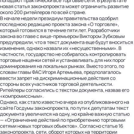
попадают практически все торговые сети. В результате
новая статья законопроекта может ограничить развитие
около 200 ритейлеров по всей стране.
В начале недели президиум правительства одобрил
последнюю редакцию проекта закона «О торговле»,
который готовился в течение пяти лет. Разработчики
закона во главе с вице-премьером Виктором Зубковым
предупредили, что в текст документа еще будут вноситься
изменения, однако назвали их «несущественными». В
частности, государство не собиралось контролировать
торговые наценки сетей и устанавливать для них порог
доминирования на локальных рынках. Вместо этого, по
словам главы ФАС Игоря Артемьева, предполагалось
ввести запрет на дискриминационные действия со
стороны всех участников торговой деятельности.
Ритейлеры согласились с текстом документа, назвав его
«компромиссным».
Однако, как стало известно вчера из опубликованного на
сайте Госдумы законопроекта, по пути к депутатам текст
документа увеличился на одну, но крайне важную статью
— «Ограничение действий по приобретению торговыми
сетями новых торговых объектов». Согласно статье 16
законопроекта, сети, оборот которых на территории