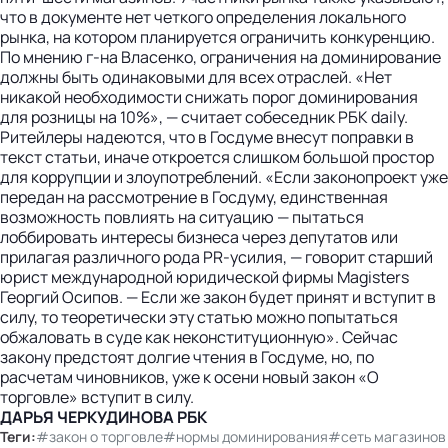
что в документе нет четкого определения локального
рынка, на котором планируется ограничить конкуренцию.
По мнению г-на Власенко, ограничения на доминирование
должны быть одинаковыми для всех отраслей. «Нет
никакой необходимости снижать порог доминирования
для розницы на 10%», — считает собеседник РБК daily.
Ритейлеры надеются, что в Госдуме внесут поправки в
текст статьи, иначе откроется слишком большой простор
для коррупции и злоупотреблений. «Если законопроект уже
передан на рассмотрение в Госдуму, единственная
возможность повлиять на ситуацию — пытаться
лоббировать интересы бизнеса через депутатов или
прилагая различного рода PR-усилия, — говорит старший
юрист международной юридической фирмы Magisters
Георгий Осипов. — Если же закон будет принят и вступит в
силу, то теоретически эту статью можно попытаться
обжаловать в суде как неконституционную». Сейчас
закону предстоят долгие чтения в Госдуме, но, по
расчетам чиновников, уже к осени новый закон «О
торговле» вступит в силу.
ДАРЬЯ ЧЕРКУДИНОВА РБК
Теги:
#закон о торговле
#нормы доминирования
#сеть магазинов