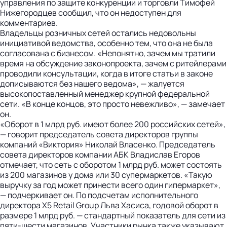
управления по защите конкуренции и торговли Тимофей
Нижегородцев сообщил, что он недоступен для
комментариев.
Владельцы розничных сетей остались недовольны
инициативой ведомства, особенно тем, что она не была
согласована с бизнесом. «Непонятно, зачем мы тратили
время на обсуждение законопроекта, зачем с ритейлерами
проводили консультации, когда в итоге статьи в законе
дописываются без нашего ведома», — жалуется
высокопоставленный менеджер крупной федеральной
сети. «В конце концов, это просто невежливо», — замечает
он.
«Оборот в 1 млрд руб. имеют более 200 российских сетей»,
— говорит председатель совета директоров группы
компаний «Виктория» Николай Власенко. Председатель
совета директоров компании АБК Владислав Егоров
отмечает, что сеть с оборотом 1 млрд руб. может состоять
из 200 магазинов у дома или 30 супермаркетов. «Такую
выручку за год может принести всего один гипермаркет»,
— подчеркивает он. По подсчетам исполнительного
директора X5 Retail Group Льва Хасиса, годовой оборот в
размере 1 млрд руб. — стандартный показатель для сети из
пяти-шести магазинов. Участники рынка также указывают,