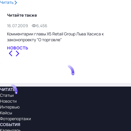
Читать
Читайте также
16.07.2009
6,456
14.
Комментарии главы X5 Retail Group Льва Хасиса к
Рит
законопроекту "О торговле"
ущ
НОВОСТЬ
НО
ЧИТАТЬ
Статьи
Новости
Интервью
Кейсы
Фоторепортажи
СОБЫТИЯ
Календарь