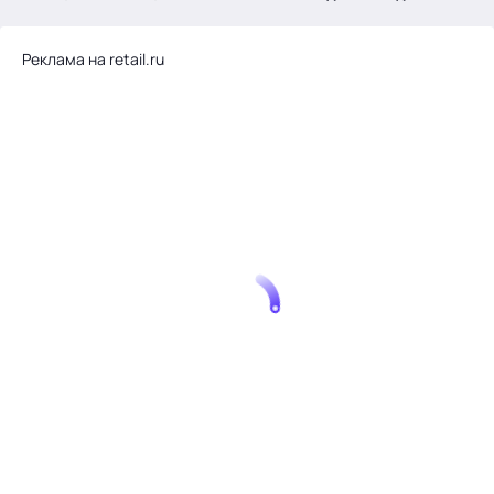
.
Реклама на retail.ru
Тема месяца: Автоматизация на 1С
Войти
картина дня
темы
новости
материалы
видео
события