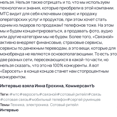
нельзя. Нельзя также отрицать и то, что мы используем
технологии и знания, которые приобрели в этой компании.
МТС видит для себя ключевым сервис и продажу
операторских услуг и продуктов, при этом хочет стать
одним из лидеров по продажам1 телефонов тоже. На этом
мы и будем концентрироваться, а продавать фото, аудио
или другие категории мы не будем. Более того, «Связной»
активно внедряет финансовые, страховые сервисы,
сервисы по денежным переводам, а это вещи, которые для
монобренда не являются основополагающими. То есть это
две разных сети, пересекающихся в какой-то части, но
нельзя сказать, что это на 100% конкуренты. А вот
«Евросеть» в конце концов станет нам стопроцентным
конкурентом.
Интервью взяла Инна Ерохина, КоммерсантЪ
Теги:
#мтс
#евросеть
#связной
#сотовый ритейл
#связь
#сотовая связь
#мобильный телефон
#сергей румянцев
Темы:
Техника, электроника. Сотовый ритейл
Интервью