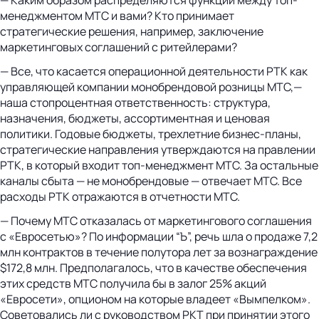
менеджментом МТС и вами? Кто принимает
стратегические решения, например, заключение
маркетинговых соглашений с ритейлерами?
— Все, что касается операционной деятельности РТК как
управляющей компании монобрендовой розницы МТС,—
наша стопроцентная ответственность: структура,
назначения, бюджеты, ассортиментная и ценовая
политики. Годовые бюджеты, трехлетние бизнес-планы,
стратегические направления утверждаются на правлении
РТК, в который входит топ-менеджмент МТС. За остальные
каналы сбыта — не монобрендовые — отвечает МТС. Все
расходы РТК отражаются в отчетности МТС.
— Почему МТС отказалась от маркетингового соглашения
с «Евросетью»? По информации “Ъ”, речь шла о продаже 7,2
млн контрактов в течение полутора лет за вознаграждение
$172,8 млн. Предполагалось, что в качестве обеспечения
этих средств МТС получила бы в залог 25% акций
«Евросети», опционом на которые владеет «Вымпелком».
Советовались ли с руководством РКТ при принятии этого