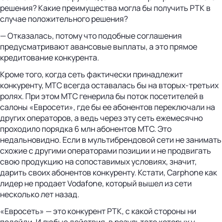
решения? Какие преимущества могла бы получить РТК в
случае положительного решения?
— Отказалась, потому что подобные соглашения
предусматривают авансовые выплаты, а это прямое
кредитование конкурента.
Кроме того, когда сеть фактически принадлежит
конкуренту, МТС всегда оставалась бы на вторых-третьих
ролях. При этом МТС генерила бы поток посетителей в
салоны «Евросети», где бы ее абонентов переключали на
других операторов, а ведь через эту сеть ежемесячно
проходило порядка 6 млн абонентов МТС. Это
недальновидно. Если в мультибрендовой сети не занимать
схожие с другими операторами позиции и не продвигать
свою продукцию на сопоставимых условиях, значит,
дарить своих абонентов конкуренту. Кстати, Carphone как
лидер не продает Vodafone, который вышел из сети
несколько лет назад.
«Евросеть» — это конкурент РТК, с какой стороны ни
подойди. И любые действия, в результате которых у