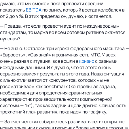
думаю, что мы сможем пока превзойти средний
показатель
EBITDA
по рынку, который всегда колебался в
от 2 до 4 %. В этих пределах он, думаю, и останется.
— Правда, что если провести аудит по международным
стандартам, то маржа во всем сотовом ритейле окажется
нулевая?
— Не знаю. Осталось три игрока федерального масштаба —
«Евросеть», «Связной» и розничная сеть МТС. У всех
очень разная ситуация, все вошли в
кризис
с разными
исходными данными. И я думаю, что от этого очень
серьезно зависят результаты этого года. Наша ситуация
сильно отличается от конкурентов, которых мы не
рассматриваем как benchmark (контрольная задача,
необходимая для определения сравнительных
характеристик производительности компьютерной
системы.— “Ъ”), так как задачи и цели другие. Сейчас есть
трехлетний план развития, пока идем по графику.
— За счет чего вы собираетесь развивать сеть: открытие
новых точек или скупка в регионах более мелких игроков, в