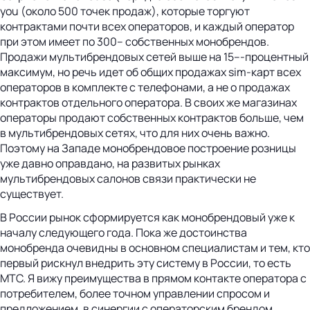
you (около 500 точек продаж), которые торгуют
контрактами почти всех операторов, и каждый оператор
при этом имеет по 300– собственных монобрендов.
Продажи мультибрендовых сетей выше на 15–-процентный
максимум, но речь идет об общих продажах sim-карт всех
операторов в комплекте с телефонами, а не о продажах
контрактов отдельного оператора. В своих же магазинах
операторы продают собственных контрактов больше, чем
в мультибрендовых сетях, что для них очень важно.
Поэтому на Западе монобрендовое построение розницы
уже давно оправдано, на развитых рынках
мультибрендовых салонов связи практически не
существует.
В России рынок сформируется как монобрендовый уже к
началу следующего года. Пока же достоинства
монобренда очевидны в основном специалистам и тем, кто
первый рискнул внедрить эту систему в России, то есть
МТС. Я вижу преимущества в прямом контакте оператора с
потребителем, более точном управлении спросом и
предложением, в синергии с операторским брендом,