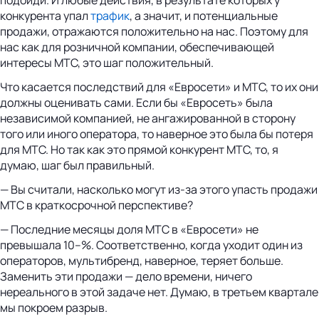
конкурента упал
трафик
, а значит, и потенциальные
продажи, отражаются положительно на нас. Поэтому для
нас как для розничной компании, обеспечивающей
интересы МТС, это шаг положительный.
Что касается последствий для «Евросети» и МТС, то их они
должны оценивать сами. Если бы «Евросеть» была
независимой компанией, не ангажированной в сторону
того или иного оператора, то наверное это была бы потеря
для МТС. Но так как это прямой конкурент МТС, то, я
думаю, шаг был правильный.
— Вы считали, насколько могут из-за этого упасть продажи
МТС в краткосрочной перспективе?
— Последние месяцы доля МТС в «Евросети» не
превышала 10–%. Соответственно, когда уходит один из
операторов, мультибренд, наверное, теряет больше.
Заменить эти продажи — дело времени, ничего
нереального в этой задаче нет. Думаю, в третьем квартале
мы покроем разрыв.