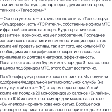
том числе действующих партнеров других операторов,
таких как «Телефорум»?
— Основа уже есть — это купленные активы «Телефон.ру»,
«Эльдорадо», есть «ТС Ритейл», собственные офисы МТС
и франчайзинговые партнеры. Будет органическое
развитие и, возможно, новые приобретения. Последнее
зависит как от желания и возможности акционеров этих
компаний продать активы, так и от того, насколько МТС
необходимо их географическое покрытие, насколько
приемлема их долговая нагрузка, эффективность.
Полагаю, что если мы будем иметь порядка 3 тыс. салонов
в целом под брендом МТС, этого будет достаточно.
По «Телефоруму» решение пока не принято. Мы получили
одобрение Федеральной антимонопольной службы (на
покупку этой сети.— “Ъ”) и ведем переговоры. У этой
компании порядка 20 монобрендовых салонов «Билайна»,
но это 10% их точек, поэтому вряд ли можно назвать ее
«Вымпелком»-ориентированной сетью. Вообще пока
договор не подписан и не оплачен, говорить о сделке рано.