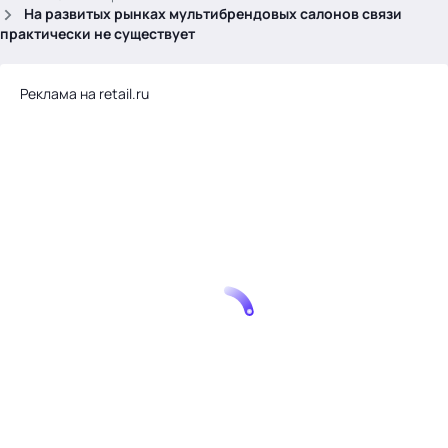
.
На развитых рынках мультибрендовых салонов связи
практически не существует
Реклама на retail.ru
Тема месяца: Автоматизация на 1С
Войти
картина дня
темы
новости
материалы
видео
события