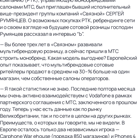
салонами МТС, был приглашен бывший исполнительный
вице-президент группы компаний «Связной» СЕРГЕЙ
РУМЯНЦЕВ. О возможных покупках РТК, ребрендинге сети
и о своем взгляде на будущее сотовой розницы господин
Румянцев рассказал в интервью “Ъ”.
— Вы более трех лет в «Связном» развивали
мультибрендовую розницу, а сейчас пришли в МТС
строить монобренд. Какая модель выгоднее? Европейский
опыт показывает, что мультибрендовые сотовые
ритейлеры продают в среднем на 30–% больше на один
магазин, чем собственные салоны операторов.
— Я такой статистики не знаю. Последние полтора месяца
мы очень активно взаимодействуем с Vodafone в рамках
партнерского соглашения с МТС, заключенного в прошлом
году. Теперь у нас есть данные как по рынку
Великобритании, так и по сети в целом на других рынках.
Преимуществ, о которых вы говорите, мы не видели. В
Европе осталось только два независимых игрока —
Carphone War ehouse (порядка 850 магазинов) и Phones 4