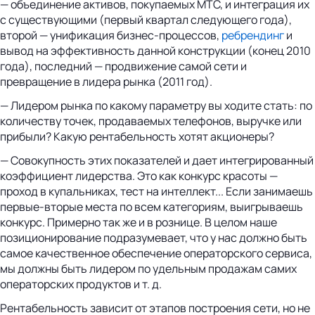
— объединение активов, покупаемых МТС, и интеграция их
с существующими (первый квартал следующего года),
второй — унификация бизнес-процессов,
ребрендинг
и
вывод на эффективность данной конструкции (конец 2010
года), последний — продвижение самой сети и
превращение в лидера рынка (2011 год).
— Лидером рынка по какому параметру вы ходите стать: по
количеству точек, продаваемых телефонов, выручке или
прибыли? Какую рентабельность хотят акционеры?
— Совокупность этих показателей и дает интегрированный
коэффициент лидерства. Это как конкурс красоты —
проход в купальниках, тест на интеллект... Если занимаешь
первые-вторые места по всем категориям, выигрываешь
конкурс. Примерно так же и в рознице. В целом наше
позиционирование подразумевает, что у нас должно быть
самое качественное обеспечение операторского сервиса,
мы должны быть лидером по удельным продажам самих
операторских продуктов и т. д.
Рентабельность зависит от этапов построения сети, но не