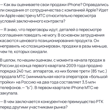
— Как вы оцениваете свои продажи iPhone? Оправдались
ли ожидания от сотрудничества с компанией Apple? Идет
ли Apple навстречу МТС относительно пересмотра
условий заключенного контракта?
— Я знаю, что переговоры идут, деталей о пересмотре
соглашения поведать не могу. В основном затруднения
касаются ценового позиционирования продукта. Он
неправиль но спозиционирован, продажи в разы меньше,
чем те, которых ожидали.
В целом, по нашим оценкам, с момента начала продаж в
России до конца первого квартала 2009 года продано
порядка 240 тыс. аппаратов, из них более трети (85 тыс.)
продала МТС (минимальная квота операторов «большой
тройки» на Россию на два года составляет 3,5 млн
телефонов.— “Ъ”). В первом квартале iPhone МТС не
закупала.
— В чем заключается конкурентное преимущество РТК
перед другими участниками рынка?