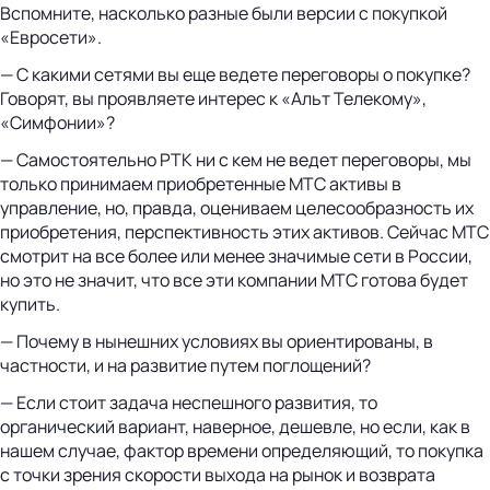
Вспомните, насколько разные были версии с покупкой
«Евросети».
— С какими сетями вы еще ведете переговоры о покупке?
Говорят, вы проявляете интерес к «Альт Телекому»,
«Симфонии»?
— Самостоятельно РТК ни с кем не ведет переговоры, мы
только принимаем приобретенные МТС активы в
управление, но, правда, оцениваем целесообразность их
приобретения, перспективность этих активов. Сейчас МТС
смотрит на все более или менее значимые сети в России,
но это не значит, что все эти компании МТС готова будет
купить.
— Почему в нынешних условиях вы ориентированы, в
частности, и на развитие путем поглощений?
— Если стоит задача неспешного развития, то
органический вариант, наверное, дешевле, но если, как в
нашем случае, фактор времени определяющий, то покупка
с точки зрения скорости выхода на рынок и возврата