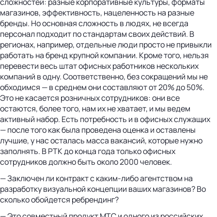
сложностей: разные корпоративные культуры, форматы
магазинов, эффективность, нацеленность на разные
бренды. Но основная сложность в людях, не всегда
персонал подходит по стандартам своих действий. В
регионах, например, отдельные люди просто не привыкли
работать на бренд крупной компании. Кроме того, нельзя
перевести весь штат офисных работников нескольких
компаний в одну. Соответственно, без сокращений мы не
обходимся — в среднем они составляют от 20% до 50%.
Это не касается розничных сотрудников: они все
остаются, более того, нам их не хватает, и мы ведем
активный набор. Есть потребность и в офисных служащих
— после того как была проведена оценка и оставлены
лучшие, у нас осталась масса вакансий, которые нужно
заполнять. В РТК до конца года только офисных
сотрудников должно быть около 2000 человек.
— Заключен ли контракт с каким-либо агентством на
разработку визуальной концепции ваших магазинов? Во
сколько обойдется ребрендинг?
— Это совместный продукт МТС и одного из российских