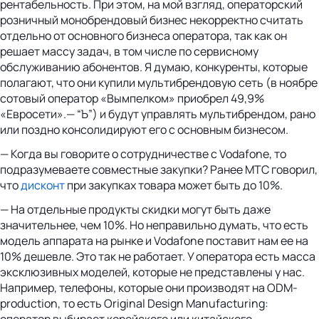
рентабельность. При этом, на мой взгляд, операторский
розничный монобрендовый бизнес некорректно считать
отдельно от основного бизнеса оператора, так как он
решает массу задач, в том числе по сервисному
обслуживанию абонентов. Я думаю, конкуренты, которые
полагают, что они купили мультибрендовую сеть (в ноябре
сотовый оператор «Вымпелком» приобрел 49,9%
«Евросети».— “Ъ”) и будут управлять мультибрендом, рано
или поздно консолидируют его с основным бизнесом.
— Когда вы говорите о сотрудничестве с Vodafone, то
подразумеваете совместные закупки? Ранее МТС говорил,
что
дисконт
при закупках товара может быть до 10%.
— На отдельные продукты скидки могут быть даже
значительнее, чем 10%. Но неправильно думать, что есть
модель аппарата на рынке и Vodafone поставит нам ее на
10% дешевле. Это так не работает. У оператора есть масса
эксклюзивных моделей, которые не представлены у нас.
Например, телефоны, которые они производят на ODM-
production, то есть Original Design Manufacturing:
оператор выбирает корейского или китайского