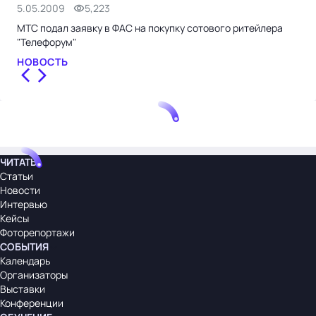
5.05.2009
5,223
24.
МТС подал заявку в ФАС на покупку сотового ритейлера
МТС
"Телефорум"
руб
НОВОСТЬ
НО
ЧИТАТЬ
Статьи
Новости
Интервью
Кейсы
Фоторепортажи
СОБЫТИЯ
Календарь
Организаторы
Выставки
Конференции