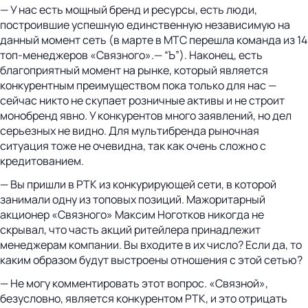
— У нас есть мощный бренд и ресурсы, есть люди,
построившие успешную единственную независимую на
данный момент сеть (в марте в МТС перешла команда из 14
топ-менеджеров «Связного».— “Ъ”). Наконец, есть
благоприятный момент на рынке, который является
конкурентным преимуществом пока только для нас —
сейчас никто не скупает розничные активы и не строит
монобренд явно. У конкурентов много заявлений, но дел
серьезных не видно. Для мультибренда рыночная
ситуация тоже не очевидна, так как очень сложно с
кредитованием.
— Вы пришли в РТК из конкурирующей сети, в которой
занимали одну из топовых позиций. Мажоритарный
акционер «Связного» Максим Ноготков никогда не
скрывал, что часть акций ритейлера принадлежит
менеджерам компании. Вы входите в их число? Если да, то
каким образом будут выстроены отношения с этой сетью?
— Не могу комментировать этот вопрос. «Связной»,
безусловно, является конкурентом РТК, и это отрицать