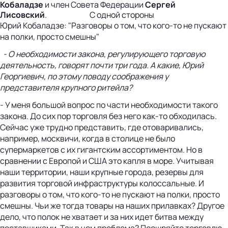
Кобаладзе
и член Совета Федерации
Сергей
Лисовский
. С одной стороны
Юрий Кобаладзе: "Разговоры о том, что кого-то не пускают
на полки, просто смешны"
- О необходимости закона, регулирующего торговую
деятельность, говорят почти три года. А какие, Юрий
Георгиевич, по этому поводу соображения у
представителя крупного ритейла?
- У меня большой вопрос по части необходимости такого
закона. До сих пор торговля без него как-то обходилась.
Сейчас уже трудно представить, где отоваривались,
например, москвичи, когда в столице не было
супермаркетов с их гигантским ассортиментом. Но в
сравнении с Европой и США это капля в море. Учитывая
наши территории, наши крупные города, резервы для
развития торговой инфраструктуры колоссальные. И
разговоры о том, что кого-то не пускают на полки, просто
смешны. Чьи же тогда товары на наших прилавках? Другое
дело, что полок не хватает и за них идет битва между
поставщиками. Так в чем проблема? Поощряйте торговлю,