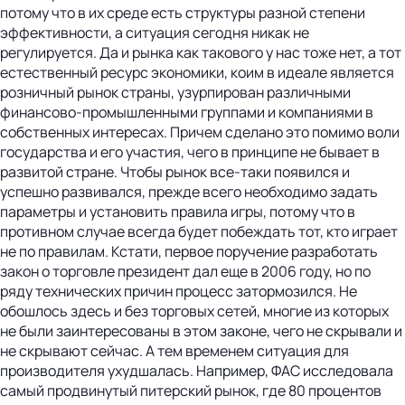
потому что в их среде есть структуры разной степени
эффективности, а ситуация сегодня никак не
регулируется. Да и рынка как такового у нас тоже нет, а тот
естественный ресурс экономики, коим в идеале является
розничный рынок страны, узурпирован различными
финансово-промышленными группами и компаниями в
собственных интересах. Причем сделано это помимо воли
государства и его участия, чего в принципе не бывает в
развитой стране. Чтобы рынок все-таки появился и
успешно развивался, прежде всего необходимо задать
параметры и установить правила игры, потому что в
противном случае всегда будет побеждать тот, кто играет
не по правилам. Кстати, первое поручение разработать
закон о торговле президент дал еще в 2006 году, но по
ряду технических причин процесс затормозился. Не
обошлось здесь и без торговых сетей, многие из которых
не были заинтересованы в этом законе, чего не скрывали и
не скрывают сейчас. А тем временем ситуация для
производителя ухудшалась. Например, ФАС исследовала
самый продвинутый питерский рынок, где 80 процентов