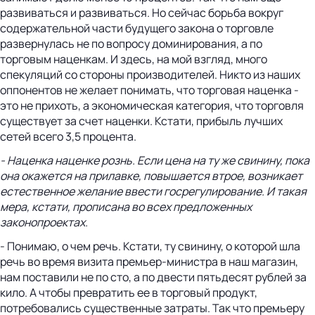
развиваться и развиваться. Но сейчас борьба вокруг
содержательной части будущего закона о торговле
развернулась не по вопросу доминирования, а по
торговым наценкам. И здесь, на мой взгляд, много
спекуляций со стороны производителей. Никто из наших
оппонентов не желает понимать, что торговая наценка -
это не прихоть, а экономическая категория, что торговля
существует за счет наценки. Кстати, прибыль лучших
сетей всего 3,5 процента.
- Наценка наценке рознь. Если цена на ту же свинину, пока
она окажется на прилавке, повышается втрое, возникает
естественное желание ввести госрегулирование. И такая
мера, кстати, прописана во всех предложенных
законопроектах.
- Понимаю, о чем речь. Кстати, ту свинину, о которой шла
речь во время визита премьер-министра в наш магазин,
нам поставили не по сто, а по двести пятьдесят рублей за
кило. А чтобы превратить ее в торговый продукт,
потребовались существенные затраты. Так что премьеру