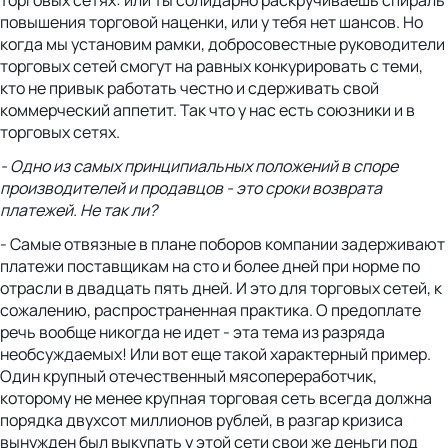
повышения торговой наценки, или у тебя нет шансов. Но
когда мы установим рамки, добросовестные руководители
торговых сетей смогут на равных конкурировать с теми,
кто не привык работать честно и сдерживать свой
коммерческий аппетит. Так что у нас есть союзники и в
торговых сетях.
- Одно из самых принципиальных положений в споре
производителей и продавцов - это сроки возврата
платежей. Не так ли?
- Самые отвязные в плане поборов компании задерживают
платежи поставщикам на сто и более дней при норме по
отрасли в двадцать пять дней. И это для торговых сетей, к
сожалению, распространенная практика. О предоплате
речь вообще никогда не идет - эта тема из разряда
необсуждаемых! Или вот еще такой характерный пример.
Один крупный отечественный мясопереработчик,
которому не менее крупная торговая сеть всегда должна
порядка двухсот миллионов рублей, в разгар кризиса
вынужден был выкупать у этой сети свои же деньги под