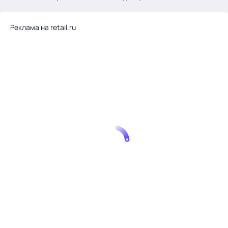
.
Реклама на retail.ru
Тема месяца: Автоматизация на 1С
Войти
картина дня
темы
новости
материалы
видео
события