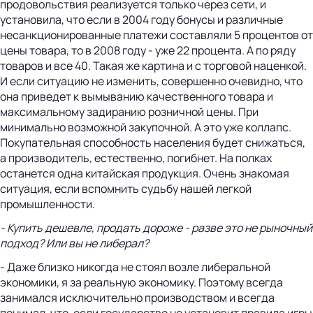
продовольствия реализуется только через сети, и
установила, что если в 2004 году бонусы и различные
несанкционированные платежи составляли 5 процентов от
цены товара, то в 2008 году - уже 22 процента. А по ряду
товаров и все 40. Такая же картина и с торговой наценкой.
И если ситуацию не изменить, совершенно очевидно, что
она приведет к вымыванию качественного товара и
максимальному задиранию розничной цены. При
минимально возможной закупочной. А это уже коллапс.
Покупательная способность населения будет снижаться,
а производитель, естественно, погибнет. На полках
останется одна китайская продукция. Очень знакомая
ситуация, если вспомнить судьбу нашей легкой
промышленности.
- Купить дешевле, продать дороже - разве это не рыночный
подход? Или вы не либерал?
- Даже близко никогда не стоял возле либеральной
экономики, я за реальную экономику. Поэтому всегда
занимался исключительно производством и всегда
понимал, что, если государство не установит правила игры