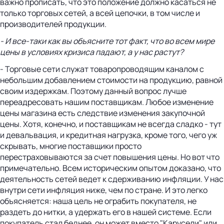
важно прописать, что это положение должно касаться не
только торговых сетей, а всей цепочки, в том числе и
производителей продукции.
- И все-таки как вы объясните тот факт, что во всем мире
цены в условиях кризиса падают, а у нас растут?
- Торговые сети служат товаропроводящим каналом с
небольшим добавлением стоимости на продукцию, равной
своим издержкам. Поэтому данный вопрос лучше
переадресовать нашим поставщикам. Любое изменение
цены магазина есть следствие изменения закупочной
цены. Хотя, конечно, и поставщикам не всегда сладко - тут
и девальвация, и кредитная нагрузка, кроме того, чего уж
скрывать, многие поставщики просто
перестраховываются за счет повышения цены. Но вот что
примечательно. Всем историческим опытом доказано, что
деятельность сетей ведет к сдерживанию инфляции. У нас
внутри сети инфляция ниже, чем по стране. И это легко
объясняется: наша цель не ограбить покупателя, не
раздеть до нитки, а удержать его в нашей системе. Если
покупатель стал беднее, он может вместо "Карусели" или