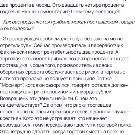
два процента в месяц. Это двадцать четыре процента
годовых! Нужны комментарии? По-моему, беспредел!
- Как распределяется прибыль между поставщиком товара
и ритейлером?
- Это следующая проблема, которую без закона мы не
отрегулируем. Сейчас производитель и переработчик
фактически имеют рентабельность два процента. А
торговая сеть имеет прибыль по два процента с каждого
поставщика. Кроме того, производитель из своих
оборотных средств обслуживает все риски, а торговые
сети эта проблема не волнует в принципе. Тот же
"Мосмарт", когда он разорился, говорят, остался должен
поставщикам три с половиной миллиарда рублей.
Возвращены эти деньги не были. О чем это
свидетельствует? Да о том, что риски торговцев
переложены на плечи производителей, в данном случае -
крестьян. Кого это не устраивает, кто начинает
возмущаться, тому перекрывают доступ к торговой полке.
Это нетрудно сделать, когда торговых мест на всех не