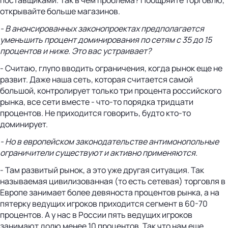
открывайте больше магазинов.
- В анонсированных законопроектах предполагается
уменьшить процент доминирования по сетям с 35 до 15
процентов и ниже. Это вас устраивает?
- Считаю, глупо вводить ограничения, когда рынок еще не
развит. Даже наша сеть, которая считается самой
большой, контролирует только три процента российского
рынка, все сети вместе - что-то порядка тридцати
процентов. Не приходится говорить, будто кто-то
доминирует.
- Но в европейском законодательстве антимонопольные
ограничители существуют и активно применяются.
- Там развитый рынок, а это уже другая ситуация. Так
называемая цивилизованная (то есть сетевая) торговля в
Европе занимает более девяноста процентов рынка, а на
пятерку ведущих игроков приходится сегмент в 60-70
процентов. А у нас в России пять ведущих игроков
занимают долю менее 10 процентов. Так что нам еще