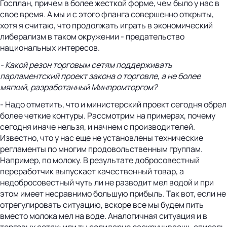
Госплан, причем в более жесткой форме, чем было у нас в
свое время. А мы и с этого фланга совершенно открыты,
хотя я считаю, что продолжать играть в экономический
либерализм в таком окружении - предательство
национальных интересов.
- Какой резон торговым сетям поддерживать
парламентский проект закона о торговле, а не более
мягкий, разработанный Минпром­торгом?
- Надо отметить, что и министерский проект сегодня обрел
более четкие контуры. Рассмотрим на примерах, почему
сегодня иначе нельзя, и начнем с производителей.
Известно, что у нас еще не установлены технические
регламенты по многим продовольственным группам.
Например, по молоку. В результате добросовестный
переработчик выпускает качественный товар, а
недобросовестный чуть ли не разводит мел водой и при
этом имеет несравнимо большую прибыль. Так вот, если не
отрегулировать ситуацию, вскоре все мы будем пить
вместо молока мел на воде. Аналогичная ситуация и в
торговых сетях: или ты солидарно раскручиваешь спираль