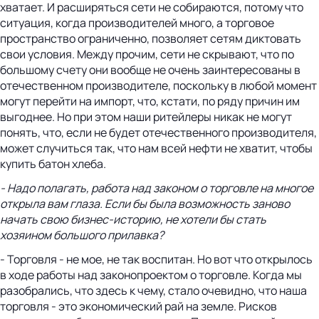
хватает. И расширяться сети не собираются, потому что
ситуация, когда производителей много, а торговое
пространство ограниченно, позволяет сетям диктовать
свои условия. Между прочим, сети не скрывают, что по
большому счету они вообще не очень заинтересованы в
отечественном производителе, поскольку в любой момент
могут перейти на импорт, что, кстати, по ряду причин им
выгоднее. Но при этом наши ритейлеры никак не могут
понять, что, если не будет отечественного производителя,
может случиться так, что нам всей нефти не хватит, чтобы
купить батон хлеба.
- Надо полагать, работа над законом о торговле на многое
открыла вам глаза. Если бы была возможность заново
начать свою бизнес-историю, не хотели бы стать
хозяином большого прилавка?
- Торговля - не мое, не так воспитан. Но вот что открылось
в ходе работы над законопроектом о торговле. Когда мы
разобрались, что здесь к чему, стало очевидно, что наша
торговля - это экономический рай на земле. Рисков