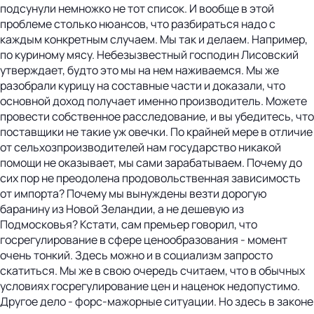
подсунули немножко не тот список. И вообще в этой
проблеме столько нюансов, что разбираться надо с
каждым конкретным случаем. Мы так и делаем. Например,
по куриному мясу. Небезызвестный господин Лисовский
утверждает, будто это мы на нем наживаемся. Мы же
разобрали курицу на составные части и доказали, что
основной доход получает именно производитель. Можете
провести собственное расследование, и вы убедитесь, что
поставщики не такие уж овечки. По крайней мере в отличие
от сельхозпроизводителей нам государство никакой
помощи не оказывает, мы сами зарабатываем. Почему до
сих пор не преодолена продовольственная зависимость
от импорта? Почему мы вынуждены везти дорогую
баранину из Новой Зеландии, а не дешевую из
Подмосковья? Кстати, сам премьер говорил, что
госрегулирование в сфере ценообразования - момент
очень тонкий. Здесь можно и в социализм запросто
скатиться. Мы же в свою очередь считаем, что в обычных
условиях госрегулирование цен и наценок недопустимо.
Другое дело - форс-мажорные ситуации. Но здесь в законе