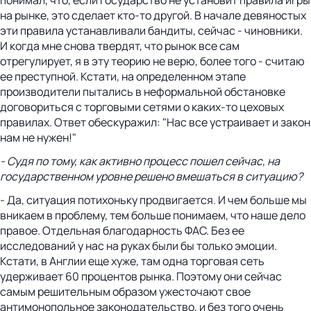
на рынке, это сделает кто-то другой. В начале девяностых
эти правила устанавливали бандиты, сейчас - чиновники.
И когда мне снова твердят, что рынок все сам
отрегулирует, я в эту теорию не верю, более того - считаю
ее преступной. Кстати, на определенном этапе
производители пытались в неформальной обстановке
договориться с торговыми сетями о каких-то цеховых
правилах. Ответ обескуражил: "Нас все устраивает и закон
нам не нужен!"
- Судя по тому, как активно процесс пошел сейчас, на
государственном уровне решено вмешаться в ситуацию?
- Да, ситуация потихоньку продвигается. И чем больше мы
вникаем в проблему, тем больше понимаем, что наше дело
правое. Отдельная благодарность ФАС. Без ее
исследований у нас на руках были бы только эмоции.
Кстати, в Англии еще хуже, там одна торговая сеть
удерживает 60 процентов рынка. Поэтому они сейчас
самым решительным образом ужесточают свое
антимонопольное законодательство, и без того очень