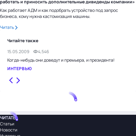
работать и приносить дополнительные дивиденды компании»
Как работает АДМ и как подобрать устройство под запрос
бизнеса, кому нужна кастомизация машины.
Читать
Читайте также
15.05.2009
4,546
12.
Когда-нибудь они доведут и премьера, и президента!
Анн
ИНТЕРВЬЮ
ИН
ЧИТАТЬ
Статьи
Новости
Интервью