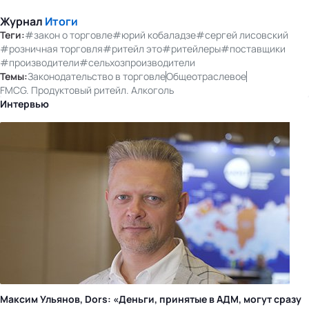
Журнал
Итоги
Теги:
#закон о торговле
#юрий кобаладзе
#сергей лисовский
#розничная торговля
#ритейл это
#ритейлеры
#поставщики
#производители
#сельхозпроизводители
Темы:
Законодательство в торговле
Общеотраслевое
FMCG. Продуктовый ритейл. Алкоголь
Интервью
Максим Ульянов, Dors: «Деньги, принятые в АДМ, могут сразу