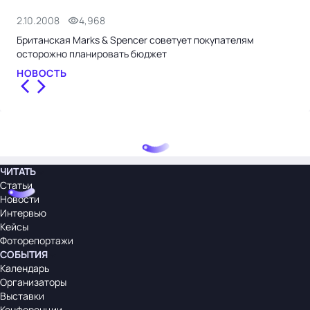
2.10.2008
4,968
11.
Британская Marks & Spencer советует покупателям
Mar
осторожно планировать бюджет
тыс
НОВОСТЬ
НО
ЧИТАТЬ
Статьи
Новости
Интервью
Кейсы
Фоторепортажи
СОБЫТИЯ
Календарь
Организаторы
Выставки
Конференции