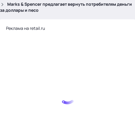
.
Marks & Spencer предлагает вернуть потребителям деньги
за доллары и песо
Реклама на retail.ru
Тема месяца: Автоматизация на 1С
Войти
картина дня
темы
новости
материалы
видео
события