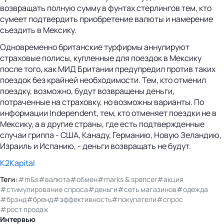
возвращать полную сумму в фунтах стерлингов тем, кто
сумеет подтвердить приобретение валюты и намерение
съездить в Мексику.
Одновременно британские турфирмы аннулируют
страховые полисы, купленные для поездок в Мексику
после того, как МИД Британии предупредил против таких
поездок без крайней необходимости. Тем, кто отменил
поездку, возможно, будут возвращены деньги,
потраченные на страховку, но возможны варианты. По
информации Independent, тем, кто отменяет поездки не в
Мексику, а в другие страны, где есть подтвержденные
случаи гриппа - США, Канаду, Германию, Новую Зеландию,
Израиль и Испанию, - деньги возвращать не будут.
K2Kapital
Теги:
#m&s
#валюта
#обмен
#marks & spencer
#акция
#стимулирование спроса
#деньги
#сеть магазинов
#одежда
#брэнд
#бренд
#эффективность
#покупатели
#спрос
#рост продаж
Интервью