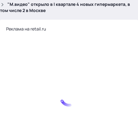
.
"М.видео" открыло в I квартале 4 новых гипермаркета, в
том числе 2 в Москве
Реклама на retail.ru
Тема месяца: Автоматизация на 1С
Войти
картина дня
темы
новости
материалы
видео
события