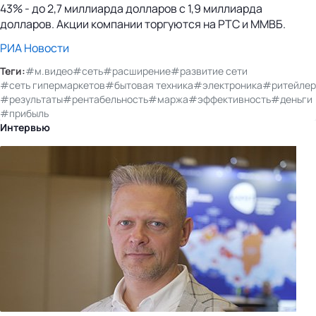
43% - до 2,7 миллиарда долларов с 1,9 миллиарда
долларов. Акции компании торгуются на РТС и ММВБ.
РИА Новости
Теги:
#м.видео
#сеть
#расширение
#развитие сети
#сеть гипермаркетов
#бытовая техника
#электроника
#ритейлер
#результаты
#рентабельность
#маржа
#эффективность
#деньги
#прибыль
Интервью