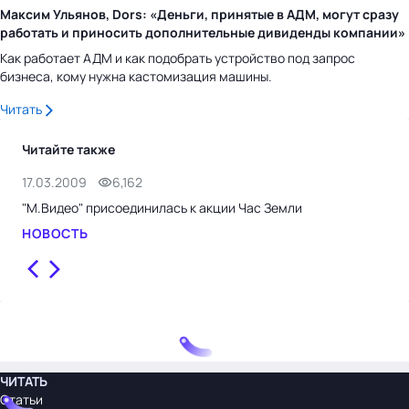
Максим Ульянов, Dors: «Деньги, принятые в АДМ, могут сразу
работать и приносить дополнительные дивиденды компании»
Как работает АДМ и как подобрать устройство под запрос
бизнеса, кому нужна кастомизация машины.
Читать
Читайте также
17.03.2009
6,162
17.
"М.Видео" присоединилась к акции Час Земли
ФАС
цен
НОВОСТЬ
НО
ЧИТАТЬ
Статьи