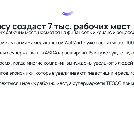
су создаст 7 тыс. рабочих мест
х рабочих мест, несмотря на финансовый кризис и рецесси
й компании - американской WalMart - уже насчитывает 10
новых супермаркетов ASDA и расширены 15 из уже существу
 время, когда многие компании вынуждены увольнять людей
тов экономики, которые увеличивают инвестиции и расшир
рех тысяч новых рабочих мест, а супермаркеты TESCO приму