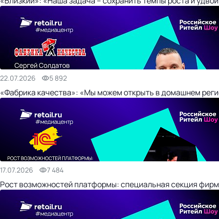
«Близкий»: «Наша задача – сохранить темпы роста и удвои
22.07.2026
5 892
«Фабрика качества»: «Мы можем открыть в домашнем регио
17.07.2026
7 484
Рост возможностей платформы: специальная секция фирм