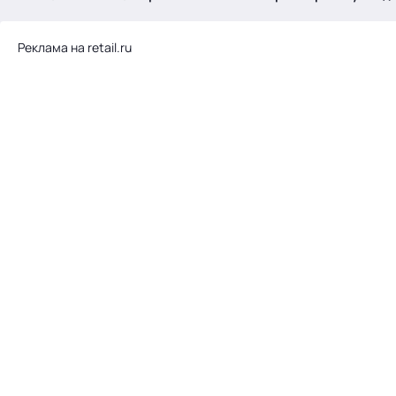
.
Реклама на retail.ru
Тема месяца: Автоматизация на 1С
Войти
картина дня
темы
новости
материалы
видео
события