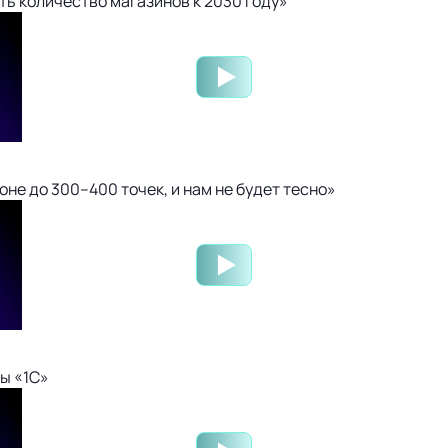
ть количество магазинов к 2030 году»
не до 300–400 точек, и нам не будет тесно»
ы «1С»