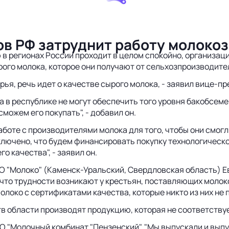
ов РФ затруднит работу молоко
 в регионах России проходит в целом спокойно, организа
го молока, которое они получают от сельхозпроизводите
рья, речь идет о качестве сырого молока, - заявил вице-п
а в республике не могут обеспечить того уровня бакобсем
сможем его покупать", - добавил он.
боте с производителями молока для того, чтобы они смог
ключено, что будем финансировать покупку технологическо
 качества", - заявил он.
О "Молоко" (Каменск-Уральский, Свердловская область) Е
, что трудности возникают у крестьян, поставляющих молок
олоко с сертификатами качества, которые никто из них не п
тв области производят продукцию, которая не соответств
О "Молочный комбинат "Пензенский". "Мы выпускали и выпу