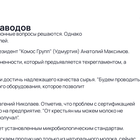
заводов
ционные вопросы решаются. Однако
лей.
резидент "Комос Групп" (Удмуртия) Анатолий Максимов.
ененности, который предъявляется техрегламентом, а
ли достичь надлежащего качества сырья. "Будем проводить
го оборудования, которое позволит
вгений Николаев. Отметив, что проблем с сертификацией
о на предприятие. "От крестьян мы можем молоко не
олучал".
ует установленным микробиологическим стандартам.
скаем продукцию только из натурального молока, сейчас