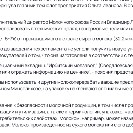
черкнула главный технолог предприятия Ольга Иванова. В с
лнительный директор Молочного союза России Владимир Ла
использовать в технических целях, на кормовые цели или на
 5-7% от производимого в стране сырого молока (32,2 млн 
о до введения техрегламента не успели получить новую уп
окупателей о том, что она изготовлена в соответствии с т
специальный вкладыш. "Ирбитский молзавод" (Свердловска
м или отражать информацию на ценнике", - пояснил предст
ы использовать и другие молокоперерабатывающие предпри
льном Минсельхозе, на упаковку наклеивают специальные э
ания к безопасности молочной продукции, в том числе про
зации и утилизации, а также к терминологии, упаковке, м
отребительских свойствах. Молоком, например, может назы
вок. Молоко, произведенное из сухого молока или с его 