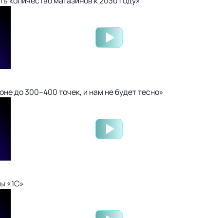
ть количество магазинов к 2030 году»
не до 300–400 точек, и нам не будет тесно»
ы «1С»