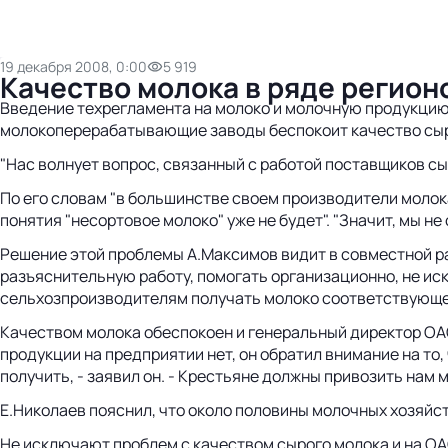
19 декабря 2008, 0:00
5 919
Качество молока в ряде регион
Введение техрегламента на молоко и молочную продукцию
молокоперерабатывающие заводы беспокоит качество сыро
"Нас волнует вопрос, связанный с работой поставщиков сы
По его словам "в большинстве своем производители молок
понятия "несортовое молоко" уже не будет". "Значит, мы не 
Решение этой проблемы А.Максимов видит в совместной ра
разъяснительную работу, помогать организационно, не ис
сельхозпроизводителям получать молоко соответствующего
Качеством молока обеспокоен и генеральный директор ОА
продукции на предприятии нет, он обратил внимание на то
получить, - заявил он. - Крестьяне должны привозить нам м
Е.Николаев пояснил, что около половины молочных хозяйс
Не исключают проблем с качеством сырого молока и на ОА