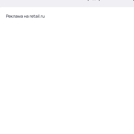
.
Реклама на retail.ru
Тема месяца: Автоматизация на 1С
Войти
картина дня
темы
новости
материалы
видео
события