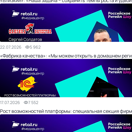
«Близкий»: «Наша задача – сохранить темпы роста и удвои
22.07.2026
5 962
«Фабрика качества»: «Мы можем открыть в домашнем регио
17.07.2026
7 552
Рост возможностей платформы: специальная секция фирм