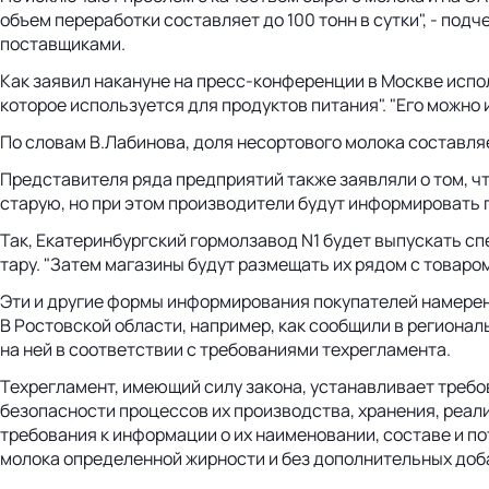
объем переработки составляет до 100 тонн в сутки", - под
поставщиками.
Как заявил накануне на пресс-конференции в Москве испо
которое используется для продуктов питания". "Его можно 
По словам В.Лабинова, доля несортового молока составляет
Представителя ряда предприятий также заявляли о том, чт
старую, но при этом производители будут информировать п
Так, Екатеринбургский гормолзавод N1 будет выпускать 
тару. "Затем магазины будут размещать их рядом с товаро
Эти и другие формы информирования покупателей намерен
В Ростовской области, например, как сообщили в региона
на ней в соответствии с требованиями техрегламента.
Техрегламент, имеющий силу закона, устанавливает требов
безопасности процессов их производства, хранения, реали
требования к информации о их наименовании, составе и п
молока определенной жирности и без дополнительных доба