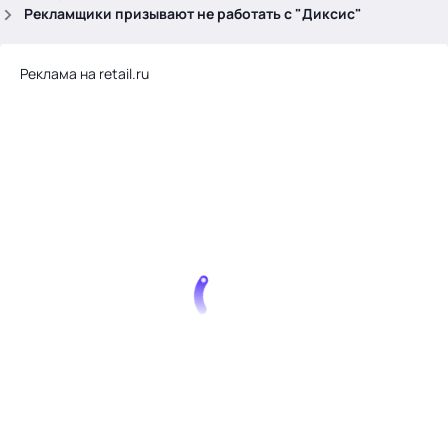
.
Рекламщики призывают не работать с "Диксис"
Реклама на retail.ru
Тема месяца: Автоматизация на 1С
Войти
картина дня
темы
новости
материалы
видео
события