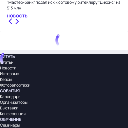
"Мастер-банк" подал иск к сотовому ритейлеру "Диксис" на
Уча
$13 млн
рес
НОВОСТЬ
НО
ЧИТАТЬ
Статьи
Новости
Интервью
Кейсы
Фоторепортажи
СОБЫТИЯ
Календарь
Организаторы
Выставки
Конференции
ОБУЧЕНИЕ
Семинары