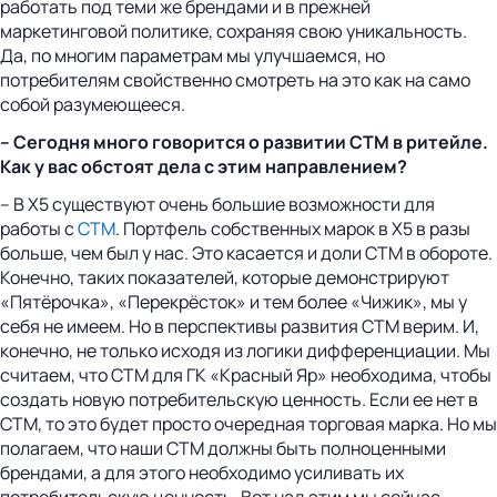
работать под теми же брендами и в прежней
маркетинговой политике, сохраняя свою уникальность.
Да, по многим параметрам мы улучшаемся, но
потребителям свойственно смотреть на это как на само
собой разумеющееся.
– Сегодня много говорится о развитии СТМ в ритейле.
Как у вас обстоят дела с этим направлением?
– В Х5 существуют очень большие возможности для
работы с
СТМ
. Портфель собственных марок в X5 в разы
больше, чем был у нас. Это касается и доли СТМ в обороте.
Конечно, таких показателей, которые демонстрируют
«Пятёрочка», «Перекрёсток» и тем более «Чижик», мы у
себя не имеем. Но в перспективы развития СТМ верим. И,
конечно, не только исходя из логики дифференциации. Мы
считаем, что СТМ для ГК «Красный Яр» необходима, чтобы
создать новую потребительскую ценность. Если ее нет в
СТМ, то это будет просто очередная торговая марка. Но мы
полагаем, что наши СТМ должны быть полноценными
брендами, а для этого необходимо усиливать их