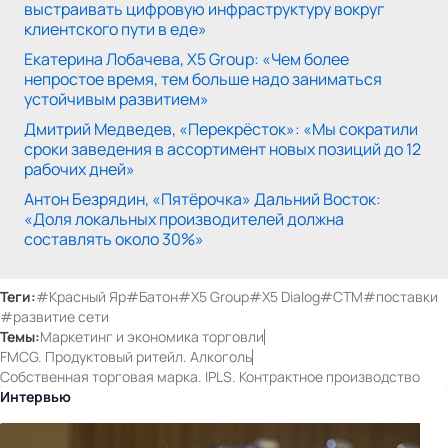
выстраивать цифровую инфраструктуру вокруг
клиентского пути в еде»
Екатерина Лобачева, Х5 Group: «Чем более
непростое время, тем больше надо заниматься
устойчивым развитием»
Дмитрий Медведев, «Перекрёсток»: «Мы сократили
сроки заведения в ассортимент новых позиций до 12
рабочих дней»
Антон Безрядин, «Пятёрочка» Дальний Восток:
«Доля локальных производителей должна
составлять около 30%»
Теги:
#Красный Яр
#Батон
#X5 Group
#X5 Dialog
#СТМ
#поставки
#развитие сети
Темы:
Маркетинг и экономика торговли
FMCG. Продуктовый ритейл. Алкоголь
Собственная торговая марка. IPLS. Контрактное производство
Интервью