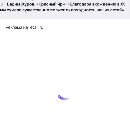
.
Вадим Журов, «Красный Яр»: «Благодаря вхождению в X5
мы сумели существенно повысить доходность наших сетей»
Реклама на retail.ru
Тема месяца: Автоматизация на 1С
Войти
картина дня
темы
новости
материалы
видео
события