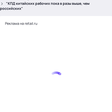
.
"КПД китайских рабочих пока в разы выше, чем
российских"
Реклама на retail.ru
Тема месяца: Автоматизация на 1С
Войти
картина дня
темы
новости
материалы
видео
события