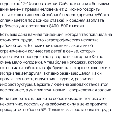
неделю по 12–14 часов в сутки. Сейчас в связи с большим
вниманием к правам человека и т. д. можно говорить
только о шестидневной рабочей неделе (причем суббота
оплачивается по двойной ставке), и средняя зарплата
рабочего уже составляет $400–500 в месяц.
Есть еще одна важная тенденция, которая так повлияла на
стоимость труда,— это катастрофическая нехватка
рабочей силы. В связи с китайскими законами об
ограниченном количестве детей в семье, который
существует последние лет двадцать, сегодня в Китае
очень мало молодежи. А тем более молодежи, которая
готова идти работать на фабрики, как старшее поколение.
Их привлекает другая, активно развивающаяся, как и
промышленность, индустрия — туризм, развитие
инфраструктуры. Держать людей на заводах становится
все сложнее, а уж привлечь новых — сверхсложная задача.
Если говорить о влиянии на себестоимость, то пока это
некритично, поскольку на рабочую силу в цене продукта
приходится не более 5%. Только из-за роста оплаты труда