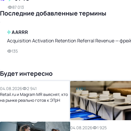
87 013
Последние добавленные термины
AARRR
Acquisition Activation Retention Referral Revenue — ф
135
Будет интересно
04.08.2026
2 941
КЕЙС
Retail.ru и Magram MR выяснят, кто
на рынке реально готов к ЭТрН
04.08.2026
1 925