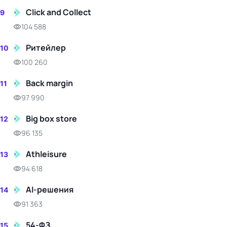
Click and Collect
9
104 588
Ритейлер
10
100 260
Back margin
11
97 990
Big box store
12
96 135
Athleisure
13
94 618
AI-решения
14
91 363
54-ФЗ
15