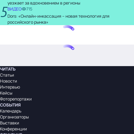
уезжает за вдохновением в регионы
5
ВИДЕО
715
Dors: «Онлайн-инкассация – новая технология для
российского рынка»
ЧИТАТЬ
Статьи
Новости
Интервью
Кейсы
Фоторепортажи
СОБЫТИЯ
Календарь
Организаторы
Выставки
Конференции