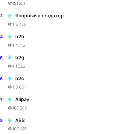
121 281
Якорный арендатор
3
116 753
b2b
4
114 143
b2g
5
111 329
b2c
6
110 861
Alipay
7
107 249
ABS
8
106 415