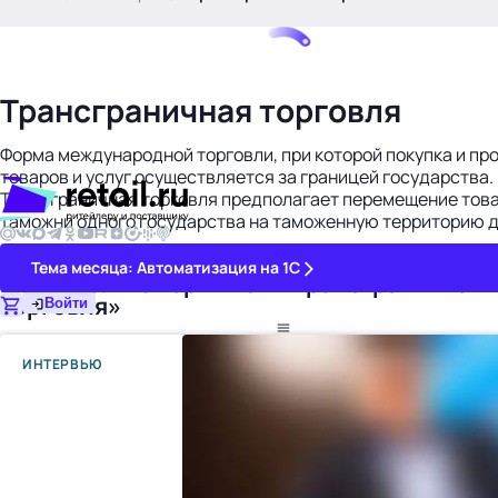
.
Трансграничная торговля
Форма международной торговли, при которой покупка и пр
товаров и услуг осуществляется за границей государства.
Трансграничная торговля предполагает перемещение това
таможни одного государства на таможенную территорию д
17 374
Тема месяца: Автоматизация на 1С
Материалы с термином «Трансграничная
торговля»
Войти
картина дня
ИНТЕРВЬЮ
темы
новости
материалы
видео
события