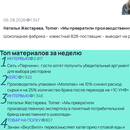
06.08.2026
1 347
Наталья Жестарева, Tomer: «Мы превратили производственн
Шоколадная фабрика – известный B2B-поставщик – выводит на р
Топ материалов за неделю
1
ИНТЕРВЬЮ
2 817
Сеть «Перчини»: гости хотят получить убедительный аргумент
для выбора ресторана
2
КЕЙС
1 922
Производитель упаковки «Молопак» на 10% снизил расход
сырья и на 25% количество брака после перехода на «1С:УНФ»
3
ИНТЕРВЬЮ
1 346
Наталья Жестарева, Tomer: «Мы превратили
производственную экспертизу в понятный потребительский
бренд качественного шоколада»
4
ТОВАР НА ПОЛКУ
807
Зачем «ВкусВилл» переосмысляет категорию готовой еды и