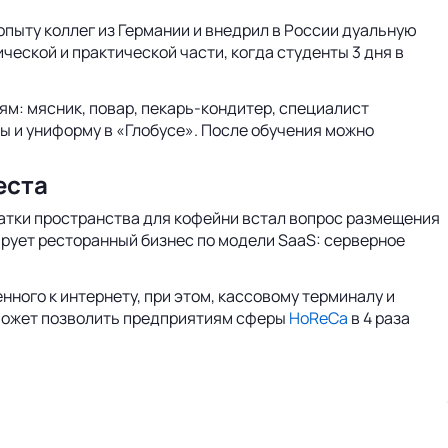
 опыту коллег из Германии и внедрил в России дуальную
ческой и практической части, когда студенты 3 дня в
ям: мясник, повар, пекарь-кондитер, специалист
ы и униформу в «Глобусе». После обучения можно
еста
ехватки пространства для кофейни встал вопрос размещения
ирует ресторанный бизнес по модели SaaS: серверное
нного к интернету, при этом, кассовому терминалу и
 может позволить предприятиям сферы
HoReCa
в 4 раза