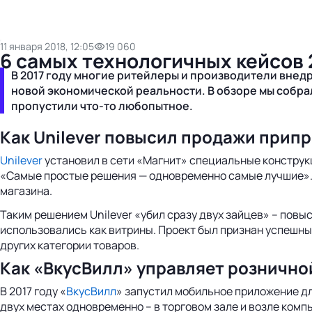
11 января 2018, 12:05
19 060
6 самых технологичных кейсов 
В 2017 году многие ритейлеры и производители внед
новой экономической реальности. В обзоре мы собрал
пропустили что-то любопытное.
Как Unilever повысил продажи припр
Unilever
установил в сети «Магнит» специальные конструк
«Самые простые решения — одновременно самые лучшие». 
магазина.
Таким решением Unilever «убил сразу двух зайцев» – повы
использовались как витрины. Проект был признан успешны
других категории товаров.
Как «ВкусВилл» управляет розничн
В 2017 году «
ВкусВилл
» запустил мобильное приложение дл
двух местах одновременно – в торговом зале и возле комп