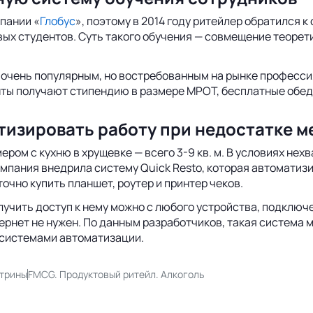
пании «
Глобус
», поэтому в 2014 году ритейлер обратился к
вых студентов. Суть такого обучения — совмещение теорети
е очень популярным, но востребованным на рынке професси
нты получают стипендию в размере МРОТ, бесплатные обед
тизировать работу при недостатке м
мером с кухню в хрущевке — всего 3-9 кв. м. В условиях н
омпания внедрила систему Quick Resto, которая автоматиз
очно купить планшет, роутер и принтер чеков.
лучить доступ к нему можно с любого устройства, подключе
рнет не нужен. По данным разработчиков, такая система
 системами автоматизации.
итрины
FMCG. Продуктовый ритейл. Алкоголь