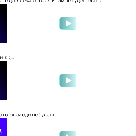
не до 300–400 точек, и нам не будет тесно»
ы «1С»
 готовой еды не будет»