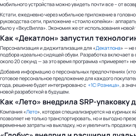
мобильного устройства можно увидеть почти все – от возв
Кстати, ежедневно через мобильное приложение в головно
руководства сети, приложение «стоило копейки»: аппараты
было у «ВкусВилла». Экономия же от использования новой
Как «Декатлон» запустил технологи
Персонализация и диджитализация для «
Декатлона
» — не
подбора идеально сидящей обуви. Разработка включает в
около 20 секунд — за это время программа «примеряет» не
Добавив информацию о персональных предпочтениях (кто
готовое персональное предложение для каждого покупателя
года, решение будет интегрировано с
«1С:Розница»
, а зн
новой разработкой в будущем.
Как «Лето» внедрила SRP-упаковку д
Компания «
Лето
», которая специализируется на куриных я
позволяет не только транспортировать, но и выгодно презе
временные затраты на выкладку, но и увеличить продажи пр
«Глобус» внедрил и расширил дуаль