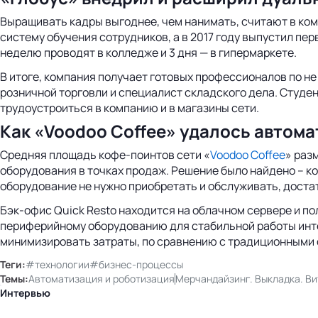
Выращивать кадры выгоднее, чем нанимать, считают в ком
систему обучения сотрудников, а в 2017 году выпустил пер
неделю проводят в колледже и 3 дня — в гипермаркете.
В итоге, компания получает готовых профессионалов по н
розничной торговли и специалист складского дела. Студе
трудоустроиться в компанию и в магазины сети.
Как «Voodoo Coffee» удалось автома
Средняя площадь кофе-поинтов сети «
Voodoo Coffee
» раз
оборудования в точках продаж. Решение было найдено – к
оборудование не нужно приобретать и обслуживать, достат
Бэк-офис Quick Resto находится на облачном сервере и по
периферийному оборудованию для стабильной работы инте
минимизировать затраты, по сравнению с традиционными
Теги:
#технологии
#бизнес-процессы
Темы:
Автоматизация и роботизация
Мерчандайзинг. Выкладка. В
Интервью