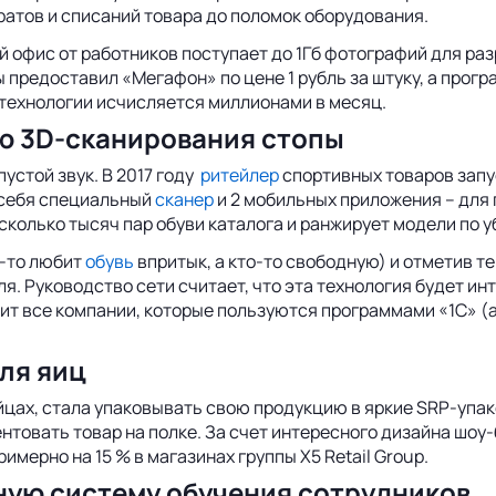
ратов и списаний товара до поломок оборудования.
й офис от работников поступает до 1Гб фотографий для ра
 предоставил «Мегафон» по цене 1 рубль за штуку, а прогр
 технологии исчисляется миллионами в месяц.
ю 3D-сканирования стопы
 пустой звук. В 2017 году
ритейлер
спортивных товаров запу
 себя специальный
сканер
и 2 мобильных приложения – для 
сколько тысяч пар обуви каталога и ранжирует модели по 
-то любит
обувь
впритык, а кто-то свободную) и отметив т
. Руководство сети считает, что эта технология будет инт
ачит все компании, которые пользуются программами «1С» (
ля яиц
йцах, стала упаковывать свою продукцию в яркие SRP-упако
нтовать товар на полке. За счет интересного дизайна шоу-
имерно на 15 % в магазинах группы Х5 Retail Group.
ную систему обучения сотрудников