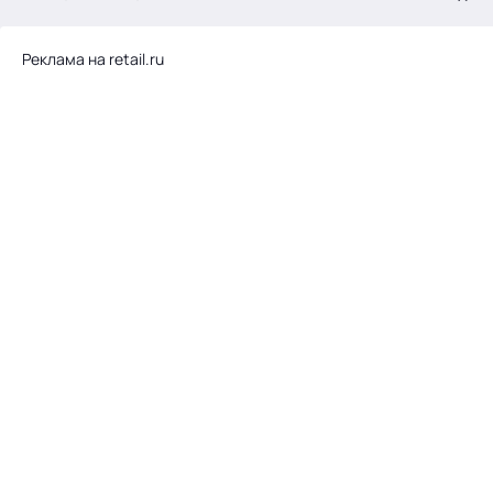
.
Реклама на retail.ru
Тема месяца: Автоматизация на 1С
Войти
картина дня
темы
новости
материалы
видео
события