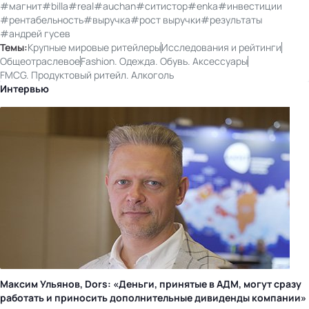
#магнит
#billa
#real
#auchan
#ситистор
#enka
#инвестиции
#рентабельность
#выручка
#рост выручки
#результаты
#андрей гусев
Темы:
Крупные мировые ритейлеры
Исследования и рейтинги
Общеотраслевое
Fashion. Одежда. Обувь. Аксессуары
FMCG. Продуктовый ритейл. Алкоголь
Интервью
Максим Ульянов, Dors: «Деньги, принятые в АДМ, могут сразу
работать и приносить дополнительные дивиденды компании»