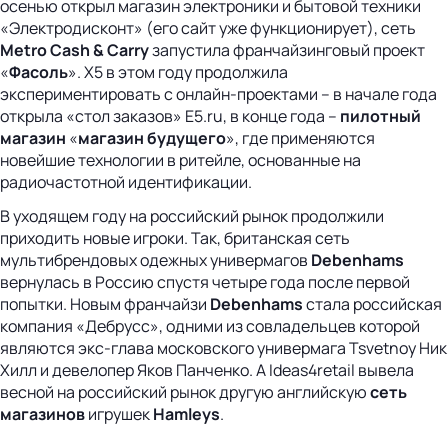
осенью открыл магазин электроники и бытовой техники
«Электродисконт» (его сайт уже функционирует), сеть
Metro Cash & Carry
запустила франчайзинговый проект
«
Фасоль
». Х5 в этом году продолжила
экспериментировать с онлайн-проектами – в начале года
открыла «стол заказов» Е5.ru, в конце года –
пилотный
магазин
«
магазин будущего
», где применяются
новейшие технологии в ритейле, основанные на
радиочастотной идентификации.
В уходящем году на российский рынок продолжили
приходить новые игроки. Так, британская сеть
мультибрендовых одежных универмагов
Debenhams
вернулась в Россию спустя четыре года после первой
попытки. Новым франчайзи
Debenhams
стала российская
компания «Дебрусс», одними из совладельцев которой
являются экс-глава московского универмага Tsvetnoy Ник
Хилл и девелопер Яков Панченко. А Ideas4retail вывела
весной на российский рынок другую английскую
сеть
магазинов
игрушек
Hamleys
.