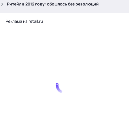
.
Ритейл в 2012 году: обошлось без революций
Реклама на retail.ru
Тема месяца: Автоматизация на 1С
Войти
картина дня
темы
новости
материалы
видео
события