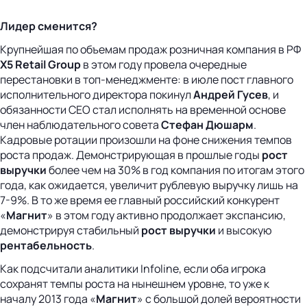
Лидер сменится?
Крупнейшая по объемам продаж розничная компания в РФ
X5 Retail Group
в этом году провела очередные
перестановки в топ-менеджменте: в июле пост главного
исполнительного директора покинул
Андрей Гусев
, и
обязанности СЕО стал исполнять на временной основе
член наблюдательного совета
Стефан Дюшарм
.
Кадровые ротации произошли на фоне снижения темпов
роста продаж. Демонстрирующая в прошлые годы
рост
выручки
более чем на 30% в год компания по итогам этого
года, как ожидается, увеличит рублевую выручку лишь на
7-9%. В то же время ее главный российский конкурент
«
Магнит
» в этом году активно продолжает экспансию,
демонстрируя стабильный
рост выручки
и высокую
рентабельность
.
Как подсчитали аналитики Infoline, если оба игрока
сохранят темпы роста на нынешнем уровне, то уже к
началу 2013 года «
Магнит
» с большой долей вероятности