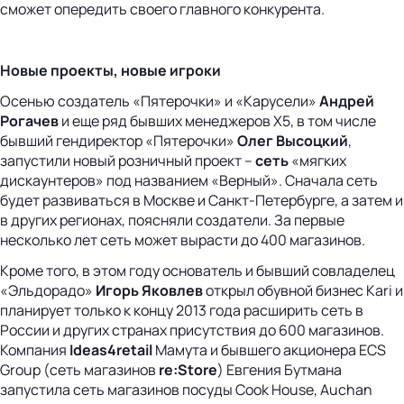
сможет опередить своего главного конкурента.
Новые проекты, новые игроки
Осенью создатель «Пятерочки» и «Карусели»
Андрей
Рогачев
и еще ряд бывших менеджеров X5, в том числе
бывший гендиректор «Пятерочки»
Олег Высоцкий
,
запустили новый розничный проект –
сеть
«мягких
дискаунтеров» под названием «Верный». Сначала сеть
будет развиваться в Москве и Санкт-Петербурге, а затем и
в других регионах, поясняли создатели. За первые
несколько лет сеть может вырасти до 400 магазинов.
Кроме того, в этом году основатель и бывший совладелец
«Эльдорадо»
Игорь Яковлев
открыл обувной бизнес Kari и
планирует только к концу 2013 года расширить сеть в
России и других странах присутствия до 600 магазинов.
Компания
Ideas4retail
Мамута и бывшего акционера ECS
Group (сеть магазинов
re:Store
) Евгения Бутмана
запустила сеть магазинов посуды Cook House, Auchan