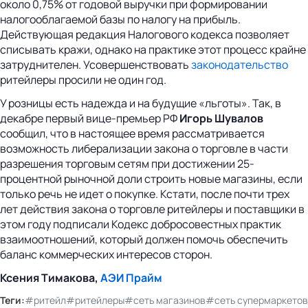
около 0,75% от годовой выручки при формировании
налогооблагаемой базы по налогу на прибыль.
Действующая редакция Налогового кодекса позволяет
списывать кражи, однако на практике этот процесс крайне
затруднителен. Усовершенствовать
законодательство
ритейлеры просили не один год.
У розницы есть надежда и на будущие «льготы». Так, в
декабре первый вице-премьер РФ
Игорь Шувалов
сообщил, что в настоящее время рассматривается
возможность либерализации закона о торговле в части
разрешения торговым сетям при достижении 25-
процентной рыночной доли строить новые магазины, если
только речь не идет о покупке. Кстати, после почти трех
лет действия закона о торговле ритейлеры и поставщики в
этом году подписали Кодекс добросовестных практик
взаимоотношений, который должен помочь обеспечить
баланс коммерческих интересов сторон.
Ксения Тимакова,
АЭИ Прайм
Теги:
#ритейл
#ритейлеры
#сеть магазинов
#сеть супермаркетов