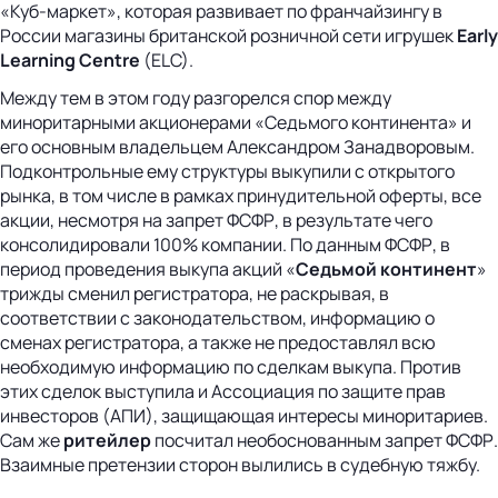
«Куб-маркет», которая развивает по франчайзингу в
России магазины британской розничной сети игрушек
Early
Learning Centre
(ELC).
Между тем в этом году разгорелся спор между
миноритарными акционерами «Седьмого континента» и
его основным владельцем Александром Занадворовым.
Подконтрольные ему структуры выкупили с открытого
рынка, в том числе в рамках принудительной оферты, все
акции, несмотря на запрет ФСФР, в результате чего
консолидировали 100% компании. По данным ФСФР, в
период проведения выкупа акций «
Седьмой континент
»
трижды сменил регистратора, не раскрывая, в
соответствии с законодательством, информацию о
сменах регистратора, а также не предоставлял всю
необходимую информацию по сделкам выкупа. Против
этих сделок выступила и Ассоциация по защите прав
инвесторов (АПИ), защищающая интересы миноритариев.
Сам же
ритейлер
посчитал необоснованным запрет ФСФР.
Взаимные претензии сторон вылились в судебную тяжбу.