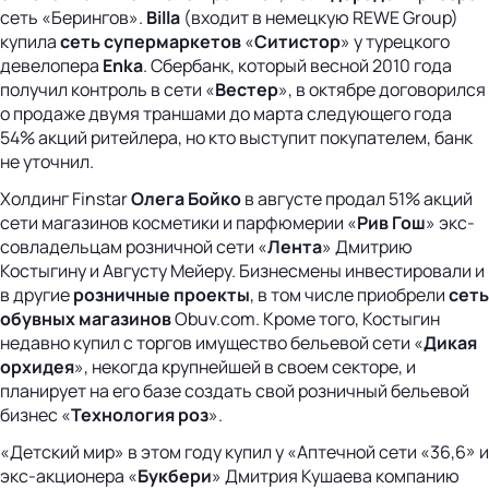
сеть «Берингов».
Billa
(входит в немецкую REWE Group)
купила
сеть супермаркетов
«
Ситистор
» у турецкого
девелопера
Enka
. Сбербанк, который весной 2010 года
получил контроль в сети «
Вестер
», в октябре договорился
о продаже двумя траншами до марта следующего года
54% акций ритейлера, но кто выступит покупателем, банк
не уточнил.
Холдинг Finstar
Олега Бойко
в августе продал 51% акций
сети магазинов косметики и парфюмерии «
Рив Гош
» экс-
совладельцам розничной сети «
Лента
» Дмитрию
Костыгину и Августу Мейеру. Бизнесмены инвестировали и
в другие
розничные проекты
, в том числе приобрели
сеть
обувных магазинов
Obuv.com. Кроме того, Костыгин
недавно купил с торгов имущество бельевой сети «
Дикая
орхидея
», некогда крупнейшей в своем секторе, и
планирует на его базе создать свой розничный бельевой
бизнес «
Технология роз
».
«Детский мир» в этом году купил у «Аптечной сети «36,6» и
экс-акционера «
Букбери
» Дмитрия Кушаева компанию