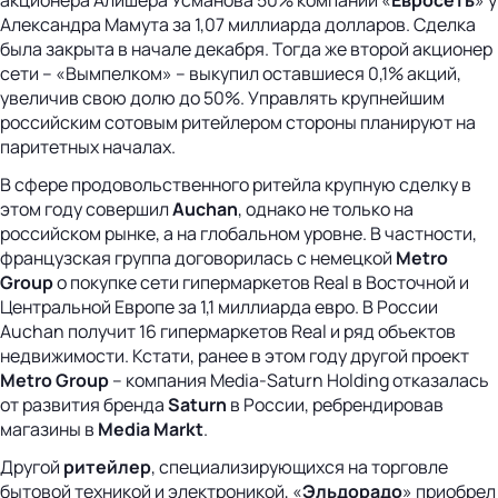
Александра Мамута за 1,07 миллиарда долларов. Сделка
была закрыта в начале декабря. Тогда же второй акционер
сети – «Вымпелком» – выкупил оставшиеся 0,1% акций,
увеличив свою долю до 50%. Управлять крупнейшим
российским сотовым ритейлером стороны планируют на
паритетных началах.
В сфере продовольственного ритейла крупную сделку в
этом году совершил
Auchan
, однако не только на
российском рынке, а на глобальном уровне. В частности,
французская группа договорилась с немецкой
Metro
Group
о покупке сети гипермаркетов Real в Восточной и
Центральной Европе за 1,1 миллиарда евро. В России
Auchan получит 16 гипермаркетов Real и ряд объектов
недвижимости. Кстати, ранее в этом году другой проект
Metro Group
– компания Media-Saturn Holding отказалась
от развития бренда
Saturn
в России, ребрендировав
магазины в
Media Markt
.
Другой
ритейлер
, специализирующихся на торговле
бытовой техникой и электроникой, «
Эльдорадо
» приобрел