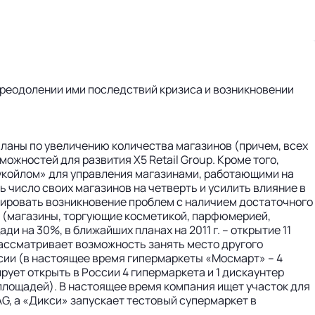
 преодолении ими последствий кризиса и возникновении
 планы по увеличению количества магазинов (причем, всех
ожностей для развития X5 Retail Group. Кроме того,
укойлом» для управления магазинами, работающими на
ь число своих магазинов на четверть и усилить влияние в
нозировать возникновение проблем с наличием достаточного
 (магазины, торгующие косметикой, парфюмерией,
и на 30%, в ближайших планах на 2011 г. – открытие 11
рассматривает возможность занять место другого
сии (в настоящее время гипермаркеты «Мосмарт» – 4
рует открыть в России 4 гипермаркета и 1 дискаунтер
площадей). В настоящее время компания ищет участок для
AG, а «Дикси» запускает тестовый супермаркет в