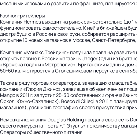
местными игроками о развитии по франшизе, планируется
Fashion-ритейлеры
Компания Hermes выходит на рынок самостоятельно (до 1 м
функционировать самостоятельно. К ней в ближайшем буду
дистрибуцию в России в свои руки, собирается расширить 
открытие 10 новых магазинов в Москве, Санкт-Петербурге,
Компания «Монэкс Трейдинг» получила права на развитие в
открыть первые в России магазины Jaeger (один из британ
«Времена года» и «Метрополис». Британский модный дом 
50-60 кв. м откроется в Столешниковом переулке в сентяб
Также в ряду торговых операторов, заявивших о масштабн
компании «Глория Джинс», заявившая об увеличение площад
Mango в 2011 г. запустит 25-30 собственных и франчайзинг
Оскол, Южно-Сахалинск). Bosco di Ciliegi в 2011 г. планиру
магазинов), расширив географию своего присутствия прим
Немецкая компания Douglas Holding продала свою сеть Dou
своего конкурента – сеть «Л’Этуаль» по количеству магаз
Операторы общественного питания