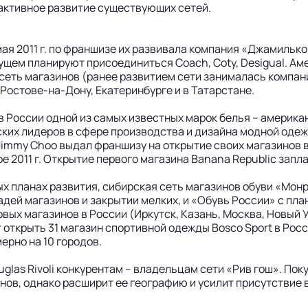
 активное развитие существующих сетей.
ая 2011 г. по франшизе их развивала компания «Джамилько»
щем планируют присоединиться Coach, Coty, Desigual. Ам
сеть магазинов (ранее развитием сети занималась компани
 Ростове-на-Дону, Екатеринбурге и в Татарстане.
 России одной из самых известных марок белья – американ
ских лидеров в сфере производства и дизайна модной одежд
Jimmy Choo выдал франшизу на открытие своих магазинов 
ре 2011 г. Открытие первого магазина Banana Republic зап
ых планах развития, сибирская сеть магазинов обуви «Мон
ей магазинов и закрытии мелких, и «Обувь России» с плана
овых магазинов в России (Иркутск, Казань, Москва, Новый 
ет открыть 31 магазин спортивной одежды Bosco Sport в Росс
ерно на 10 городов.
glas Rivoli конкурентам – владельцам сети «Рив гош». Пок
инов, однако расширит ее географию и усилит присутствие 