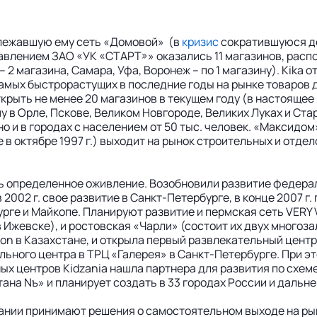
длежавшую ему сеть «Домовой» (в
кризис
сократившуюся до
равлением ЗАО «УК «СТАРТ»» оказались 11 магазинов, расп
2 магазина, Самара, Уфа, Воронеж – по 1 магазину). Kika о
 самых быстрорастущих в последние годы на рынке товаров
открыть не менее 20 магазинов в текущем году (в настояще
ому в Орле, Пскове, Великом Новгороде, Великих Луках и Ст
о и в городах с населением от 50 тыс. человек. «Максидом
 в октябре 1997 г.) выходит на рынок строительных и отд
ь определенное оживление. Возобновили развитие федера
002 г. свое развитие в Санкт-Петербурге, в конце 2007 г. 
рге и Майкопе. Планируют развитие и пермская сеть VERY 
в Ижевске), и ростовская «Чарли» (состоит их двух многоз
lon в Казахстане, и открыла первый развлекательный центр 
ельного центра в ТРЦ «Галерея» в Санкт-Петербурге. При
ых центров Kidzania нашла партнера для развития по схем
ана Nъ» и планирует создать в 33 городах России и дальн
пании принимают решения о самостоятельном выходе на ры