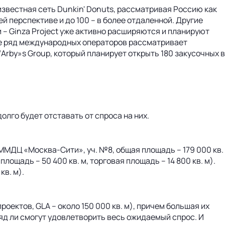
известная сеть Dunkin' Donuts, рассматривая Россию как
й перспективе и до 100 – в более отдаленной. Другие
йзи – Ginza Project уже активно расширяются и планируют
кже ряд международных операторов рассматривает
rby»s Group, который планирует открыть 180 закусочных в
лго будет отставать от спроса на них.
ММДЦ «Москва-Сити», уч. №8, общая площадь – 179 000 кв.
лощадь – 50 400 кв. м, торговая площадь – 14 800 кв. м).
кв. м).
оектов, GLA – около 150 000 кв. м), причем большая их
яд ли смогут удовлетворить весь ожидаемый спрос. И