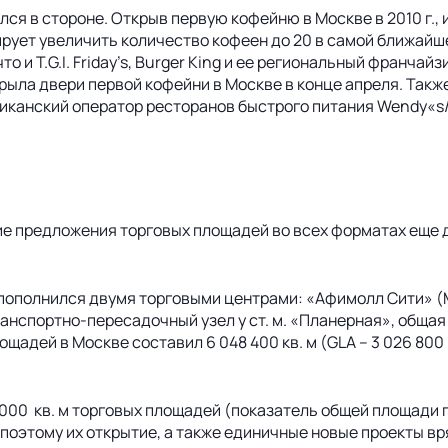
ся в стороне. Открыв первую кофейню в Москве в 2010 г., 
рует увеличить количество кофеен до 20 в самой ближайше
то и T.G.I. Friday’s, Burger King и ее региональный франча
ткрыла двери первой кофейни в Москве в конце апреля. Та
иканский оператор ресторанов быстрого питания Wendy«s/A
е предложения торговых площадей во всех форматах еще до
ы пополнился двумя торговыми центрами: «Афимолл Сити» (
ранспортно-пересадочный узел у ст. м. «Планерная», общая п
ощадей в Москве составил 6 048 400 кв. м (GLA – 3 026 800 
000 кв. м торговых площадей (показатель общей площади пр
поэтому их открытие, а также единичные новые проекты вр