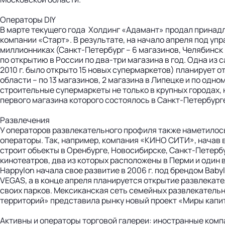
Операторы DIY
В марте текущего года Холдинг «Адамант» продал прина
компании «Старт». В результате, на начало апреля под уп
миллионниках (Санкт-Петербург – 6 магазинов, Челябинск – 
по открытию в России по два-три магазина в год. Одна из
2010 г. было открыто 15 новых супермаркетов) планирует 
области – по 13 магазинов, 2 магазина в Липецке и по одн
строительные супермаркеты не только в крупных городах, н
первого магазина которого состоялось в Санкт-Петербурге
Развлечения
У операторов развлекательного профиля также наметилос
операторы. Так, например, компания «КИНО СИТИ», начав в 2
строит объекты в Оренбурге, Новосибирске, Санкт-Петербу
кинотеатров, два из которых расположены в Перми и один 
Happylon начала свое развитие в 2006 г. под брендом Baby
VEGAS, а в конце апреля планируется открытие развлекат
своих парков. Мексиканская сеть семейных развлекательн
территорий» представила рынку новый проект «Миры капит
Активны и операторы торговой галереи: иностранные ком