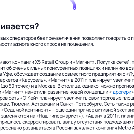
вивается?
говых операторов без преувеличения позволяет говорить о
мости ажиотажного спроса на помещения.
ают компании X5 Retail Group и «Магнит». Покупка сетей,
ит об очень сильных конкурентных позициях и наличию возм
в Уфе, обсуждает создание совместного предприятия с «Л
аркетов «Карусель». «Магнит» в 2011 г. планирует увеличит
(до 50 точек) и в Москве. В столице, однако, можно прог
 «Магнит» наметили развитие новой концепции «
дрогери
»
ов сеть «О’Кей» планирует увеличить свои торговые площад
скве, Тюмени, Астрахани и Санкт-Петербурге. Сеть также 
 «Седьмой континент» – еще один пример активной экспан
заменяются на «Наш гипермаркет»). «Ашан» в 2011 г. плани
 пришлось скорректировать ввиду отсутствия подходящих 
грессивно развиваться в России заявляет компания Metro 