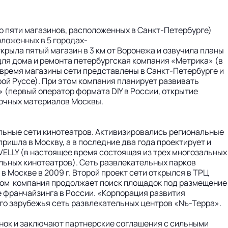
 пяти магазинов, расположенных в Санкт-Петербурге)
оложенных в 5 городах-
ткрыла пятый магазин в 3 км от Воронежа и озвучила планы
 для дома и ремонта петербургская компания «Метрика» (в
е время магазины сети представлены в Санкт-Петербурге и
арой Руссе). При этом компания планирует развивать
» (первый оператор формата DIY в России, открытие
елочных материалов Москвы.
льные сети кинотеатров. Активизировались региональные
пришла в Москву, а в последние два года проектирует и
VELLY (в настоящее время состоящая из трех многозальных
альных кинотеатров). Сеть развлекательных парков
в Москве в 2009 г. Второй проект сети открылся в ТРЦ
 этом компания продолжает поиск площадок под размещение
е франчайзинга в России. «Корпорация развития
его зарубежья сеть развлекательных центров «Nъ-Терра».
нок и заключают партнерские соглашения с сильными