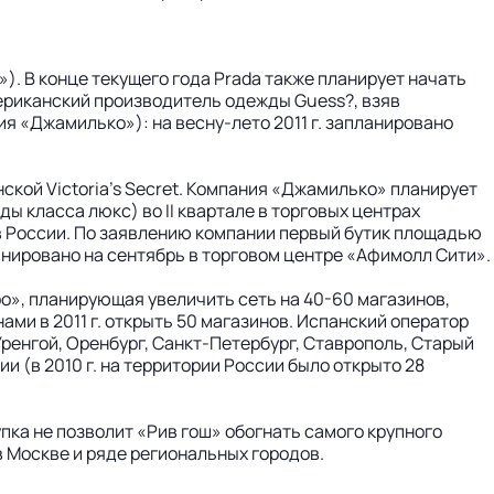
). В конце текущего года Prada также планирует начать
ериканский производитель одежды Guess?, взяв
я «Джамилько»): на весну-лето 2011 г. запланировано
ской Victoria’s Secret. Компания «Джамилько» планирует
ы класса люкс) во II квартале в торговых центрах
в России. По заявлению компании первый бутик площадью
ланировано на сентябрь в торговом центре «Афимолл Сити».
ро», планирующая увеличить сеть на 40-60 магазинов,
ми в 2011 г. открыть 50 магазинов. Испанский оператор
Уренгой, Оренбург, Санкт-Петербург, Ставрополь, Старый
ии (в 2010 г. на территории России было открыто 28
упка не позволит «Рив гош» обогнать самого крупного
в Москве и ряде региональных городов.