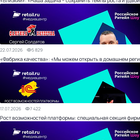
«Близкий»: «Наша задача – сохранить темпы роста и удвои
22.07.2026
5 829
«Фабрика качества»: «Мы можем открыть в домашнем регио
17.07.2026
7 422
Рост возможностей платформы: специальная секция фирм