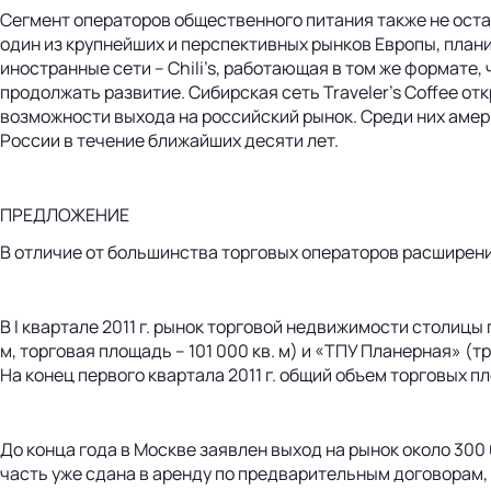
Сегмент операторов общественного питания также не остал
один из крупнейших и перспективных рынков Европы, плани
иностранные сети – Chili’s, работающая в том же формате, ч
продолжать развитие. Сибирская сеть Traveler’s Coffee о
возможности выхода на российский рынок. Среди них амер
России в течение ближайших десяти лет.
ПРЕДЛОЖЕНИЕ
В отличие от большинства торговых операторов расширени
В I квартале 2011 г. рынок торговой недвижимости столиц
м, торговая площадь – 101 000 кв. м) и «ТПУ Планерная» (т
На конец первого квартала 2011 г. общий объем торговых пл
До конца года в Москве заявлен выход на рынок около 300 
часть уже сдана в аренду по предварительным договорам, 