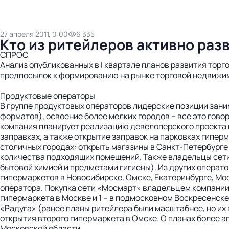
27 апреля 2011, 0:00
6 335
Кто из ритейлеров активно раз
СПРОС
Анализ опубликованных в I квартале планов развития тор
предпосылок к формированию на рынке торговой недвижи
Продуктовые операторы
В группе продуктовых операторов лидерские позиции заним
форматов), освоение более мелких городов – все это говор
компания планирует реализацию девелоперского проекта 
заправках, а также открытие заправок на парковках гиперм
столичных городах: открыть магазины в Санкт-Петербурге 
количества подходящих помещений. Также владельцы сети
бытовой химией и предметами гигиены). Из других оператор
гипермаркетов в Новосибирске, Омске, Екатеринбурге, Мо
оператора. Покупка сети «Мосмарт» владельцем компании
гипермаркета в Москве и 1 – в подмосковном Воскресенске 
«Радуга» (ранее планы ритейлера были масштабнее, но их
открытия второго гипермаркета в Омске. О планах более а
Московской области.