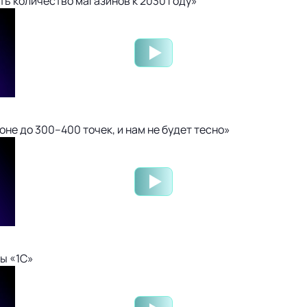
ть количество магазинов к 2030 году»
не до 300–400 точек, и нам не будет тесно»
ы «1С»