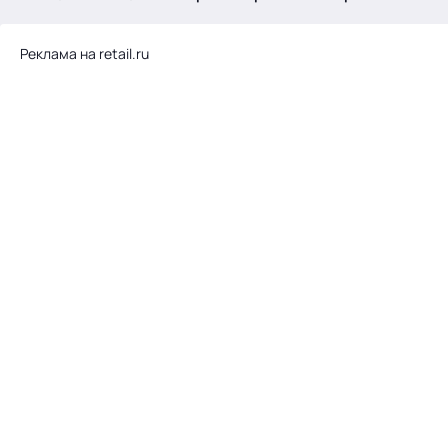
.
Реклама на retail.ru
Тема месяца: Автоматизация на 1С
Войти
картина дня
темы
новости
материалы
видео
события