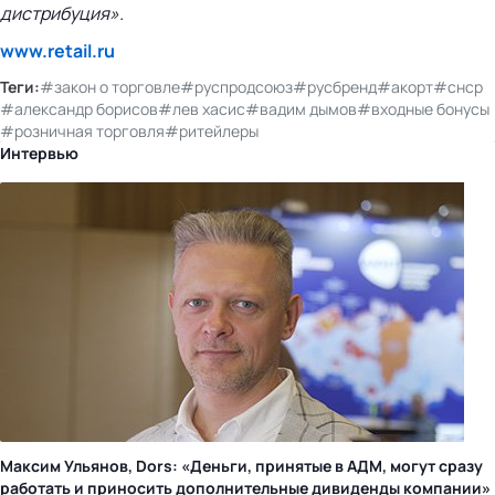
дистрибуция».
www.retail.ru
Теги:
#закон о торговле
#руспродсоюз
#русбренд
#акорт
#снср
#александр борисов
#лев хасис
#вадим дымов
#входные бонусы
#розничная торговля
#ритейлеры
Интервью
Максим Ульянов, Dors: «Деньги, принятые в АДМ, могут сразу
работать и приносить дополнительные дивиденды компании»