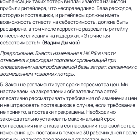
компенсации таких потерь выплачиваются из чистой
прибыли ритейлера, что несправедливо. База расходов,
которую и поставщики, и ритейлеры должны иметь
возможность отнести на себестоимость, должна быть
расширена, в том числе корректно разрешить ритейлу
отнесение списания на издержки. «Это чистая
себестоимость!» (
Вадим Дымов
)
Предложение:
Внести изменения в НК РФ в части
отнесения к расходам торговых организаций при
определении налогооблагаемой базы затрат, связанных с
возмещением товарных потерь.
5. Закон не регламентирует сроки пересмотра цен. Мы
настаиваем на закреплении обязательства сетей
оперативно рассматривать требования об изменении цен
и не штрафовать поставщиков в случае, если требование
не принято, а поставки прекращены. Необходимо
законодательно установить максимальный срок
согласования или отказа в согласовании торговой сетью
изменения цен поставки в течение 30 рабочих дней после
получения такого предложения от поставщика.