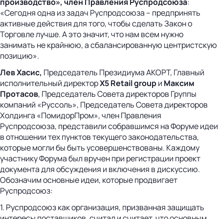
производство», член Правления Руспродсоюза
:
«Сегодня одна из задач Руспродсоюза – предпринять
активные действия для того, чтобы сделать Закон о
Торговле лучше. А это значит, что нам всем нужно
занимать не крайнюю, а сбалансированную центристскую
позицию».
Лев Хасис,
Председатель Президиума АКОРТ, Главный
исполнительный директор
Х5 Retail group
и
Максим
Протасов
, Председатель Совета директоров Группы
компаний «Руссоль», Председатель Совета директоров
Холдинга «ПомидорПром», член Правления
Руспродсоюза, представили собравшимся на Форуме идеи
в отношении тех пунктов текущего законодательства,
которые могли бы быть усовершенствованы. Каждому
участнику Форума был вручен при регистрации проект
документа для обсуждения и включения в дискуссию.
Обозначим основные идеи, которые продвигает
Руспродсоюз:
1. Руспродсоюз как организация, призванная защищать
интересы поставщиков, считал и считает, что основным