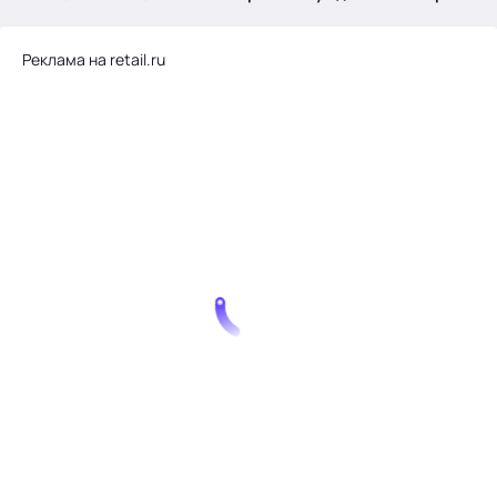
.
Реклама на retail.ru
Тема месяца: Автоматизация на 1С
Войти
картина дня
темы
новости
материалы
видео
события