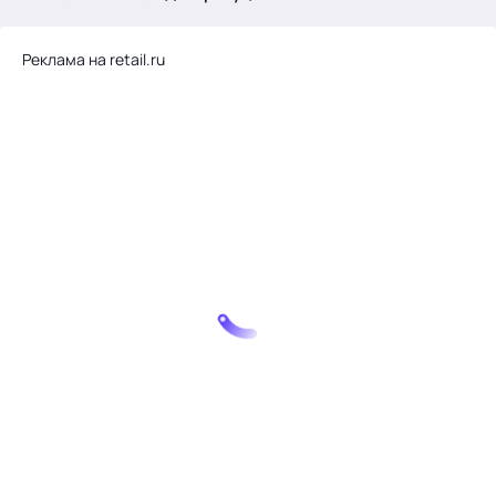
.
Реклама на retail.ru
Тема месяца: Автоматизация на 1С
Войти
картина дня
темы
новости
материалы
видео
события