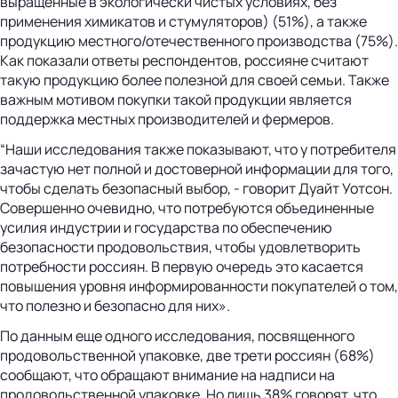
выращенные в экологически чистых условиях, без
применения химикатов и стумуляторов) (51%), а также
продукцию местного/отечественного производства (75%).
Как показали ответы респондентов, россияне считают
такую продукцию более полезной для своей семьи. Также
важным мотивом покупки такой продукции является
поддержка местных производителей и фермеров.
“Наши исследования также показывают, что у потребителя
зачастую нет полной и достоверной информации для того,
чтобы сделать безопасный выбор, - говорит Дуайт Уотсон.
Совершенно очевидно, что потребуются объединенные
усилия индустрии и государства по обеспечению
безопасности продовольствия, чтобы удовлетворить
потребности россиян. В первую очередь это касается
повышения уровня информированности покупателей о том,
что полезно и безопасно для них».
По данным еще одного исследования, посвященного
продовольственной упаковке, две трети россиян (68%)
сообщают, что обращают внимание на надписи на
продовольственной упаковке. Но лишь 38% говорят, что