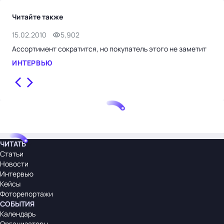
Читайте также
15.02.2010
5,902
2.0
Ассортимент сократится, но покупатель этого не заметит
"Хо
с д
ИНТЕРВЬЮ
ИН
ЧИТАТЬ
Статьи
Новости
Интервью
Кейсы
Фоторепортажи
СОБЫТИЯ
Календарь
Организаторы