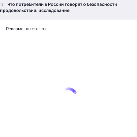
.
Что потребители в России говорят о безопасности
продовольствия: исследование
Реклама на retail.ru
Тема месяца: Автоматизация на 1С
Войти
картина дня
темы
новости
материалы
видео
события