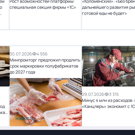
ем
Рост возможностей платформы:
«Коломенский»: «Без бре
о
специальная секция фирмы «1С»
дальнейшего развития ры
готовой еды не будет»
30.07.2026
4 556
КЕЙС
Минпромторг предложил продлить
срок маркировки полуфабрикатов
до 2027 года
29.07.2026
3 315
Минус 4 млн из расходов: 
ход
«Канцлеръ» экономит с 1
ака
НОВОСТЬ