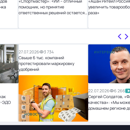
ндов
«Спортмастер»: «ИИ – отличный
«Ашан Ритейл Россия
нка
помощник, но принятие
увеличить товарообо
ответственных решений остается
раза»
за человеком»
27.07.2026
3 734
ИНТЕРВЬЮ
Свыше 6 тыс. компаний
протестировали маркировку
удобрений
22.07.2026
6 266
как
Сергей Солдатов, «Ф
С-ЭДО
качества»: «Мы може
домашнем регионе д
точек, и нам не будет
НОВОСТЬ