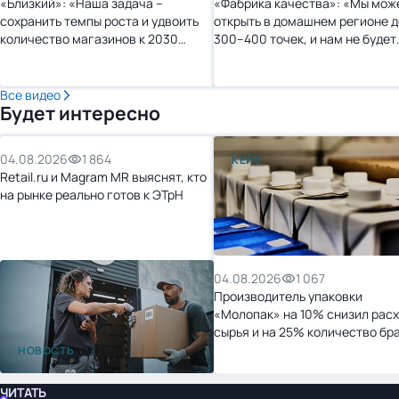
«Близкий»: «Наша задача –
«Фабрика качества»: «Мы мож
сохранить темпы роста и удвоить
открыть в домашнем регионе д
количество магазинов к 2030
300–400 точек, и нам не будет
году»
тесно»
Все видео
Будет интересно
04.08.2026
1 864
КЕЙС
Retail.ru и Magram MR выяснят, кто
на рынке реально готов к ЭТрН
04.08.2026
1 067
Производитель упаковки
«Молопак» на 10% снизил рас
сырья и на 25% количество бр
после перехода на «1С:УНФ»
НОВОСТЬ
ЧИТАТЬ