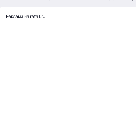
.
Реклама на retail.ru
Тема месяца: Автоматизация на 1С
Войти
картина дня
темы
новости
материалы
видео
события