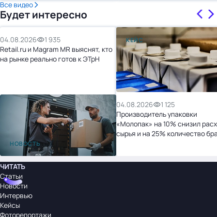
Все видео
Будет интересно
04.08.2026
1 935
КЕЙС
Retail.ru и Magram MR выяснят, кто
на рынке реально готов к ЭТрН
04.08.2026
1 125
Производитель упаковки
«Молопак» на 10% снизил рас
сырья и на 25% количество бр
после перехода на «1С:УНФ»
НОВОСТЬ
ЧИТАТЬ
Статьи
Новости
Интервью
Кейсы
Фоторепортажи