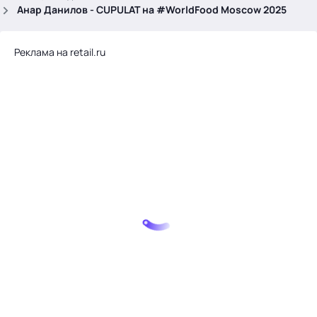
.
Анар Данилов - CUPULAT на #WorldFood Moscow 2025
Реклама на retail.ru
Тема месяца: Автоматизация на 1С
Войти
картина дня
темы
новости
материалы
видео
события