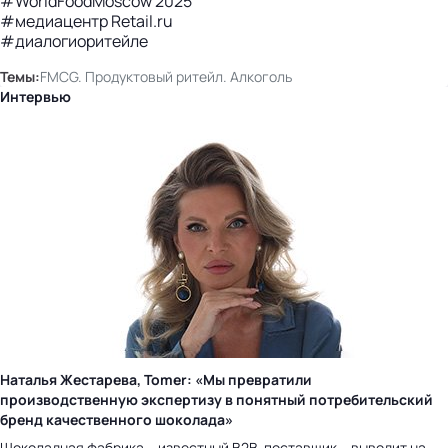
#WorldFoodMoscow 2025
#медиацентр Retail.ru
#диалогиоритейле
Темы:
FMCG. Продуктовый ритейл. Алкоголь
Интервью
Наталья Жестарева, Tomer: «Мы превратили
производственную экспертизу в понятный потребительский
бренд качественного шоколада»
Шоколадная фабрика – известный B2B-поставщик – выводит на