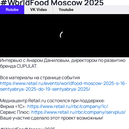
#WorldFood Moscow 2025
Rutube
VK Video
Youtube
Интервью с Анаром Даниловым, директором по развитию
бренда CUPULAT.
Все материалы на странице события
https://www.retail.ru/events/worldfood-moscow-2025-s-16-
sentyabrya-2025-do-19-sentyabrya-2025/
Медиацентр Retail.ru состоялся при поддержке:
Фирма «1С»:
https://www.retail.ru/rbc/company/1c/
Сервис Плюс:
https://www.retail.ru/rbc/company/servplus/
Ваше участие сделало этот проект возможным!