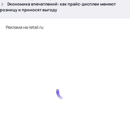
.
Экономика впечатлений: как прайс-дисплеи меняют
розницу и приносят выгоду
Реклама на retail.ru
Тема месяца: Автоматизация на 1С
Войти
картина дня
темы
новости
материалы
видео
события