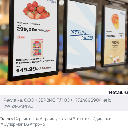
Retail.ru
Реклама. ООО «СЕРВИС ПЛЮС» , 7724892904, erid:
2W5zFGqPrwJ
Теги:
#Сервис плюс
#прайс-дисплеи
#ценники
#дисплеи
#СуперМаг DS
#промо