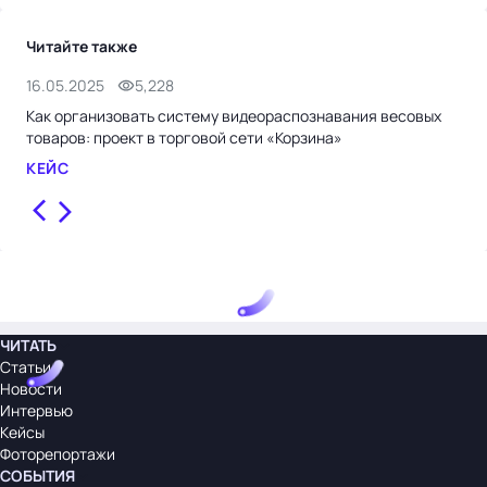
Читайте также
16.05.2025
5,228
22.
Как организовать систему видеораспознавания весовых
Роз
товаров: проект в торговой сети «Корзина»
пра
КЕЙС
СТ
ЧИТАТЬ
Статьи
Новости
Интервью
Кейсы
Фоторепортажи
СОБЫТИЯ