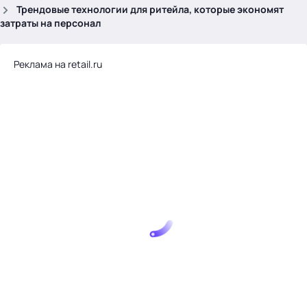
.
Трендовые технологии для ритейла, которые экономят
затраты на персонал
Реклама на retail.ru
Тема месяца: Автоматизация на 1С
Войти
картина дня
темы
новости
материалы
видео
события