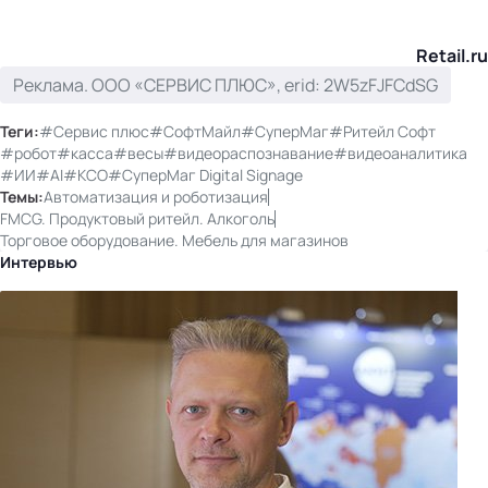
Retail.ru
Реклама. ООО «СЕРВИС ПЛЮС», erid: 2W5zFJFCdSG
Теги:
#Сервис плюс
#СофтМайл
#СуперМаг
#Ритейл Софт
#робот
#касса
#весы
#видеораспознавание
#видеоаналитика
#ИИ
#AI
#КСО
#СуперМаг Digital Signage
Темы:
Автоматизация и роботизация
FMCG. Продуктовый ритейл. Алкоголь
Торговое оборудование. Мебель для магазинов
Интервью