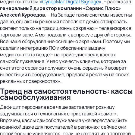
медиаконтентом
«СуперМаг Digital Signage»
, – рассказал
генеральный директор компании «Сервис Плюс»
Алексей Куроедов.
– На Западе такие системы известны
давно, однако их решения позволяют демонстрировать
контент только на традиционных экранах – телевизорах в
торговом зале. А мы подошли к вопросу с другой стороны.
Все наше оборудование оснащено экранами. Поэтому мы
сделали интеграцию ПО и обеспечили выдачу
медиаконтента везде – на прайс-дисплеях, кассах
самообслуживания. У нас уже есть клиенты, которые за
счет этого сервиса получают очень серьезный возврат
инвестиций в оборудование, продавая рекламу на своих
рекламных поверхностях».
Тренд на самостоятельность: кассы
самообслуживания
Дефицит персонала все чаще заставляет розницу
задумываться о технологиях с приставкой «само-».
Впрочем, кассы самообслуживания уже перестали быть
новинкой даже для покупателей в регионах: сейчас они
порой больше удивляются, если не находят их в торговой