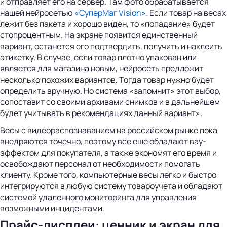
и отправляет его на сервер. Там фото обрабатывается
нашей нейросетью
«СуперМаг Vision».
Если товар на весах
лежит без пакета и хорошо виден, то «попадание» будет
стопроцентным. На экране появится единственный
вариант, останется его подтвердить, получить и наклеить
этикетку. В случае, если товар плотно упакован или
является для магазина новым, нейросеть предложит
несколько похожих вариантов. Тогда товар нужно будет
определить вручную. Но система «запомнит» этот выбор,
сопоставит со своими архивами снимков и в дальнейшем
будет учитывать в рекомендациях данный вариант».
Весы с видеораспознаванием на российском рынке пока
внедряются точечно, поэтому все еще обладают вау-
эффектом для покупателя, а также экономят его время и
освобождают персонал от необходимости помогать
клиенту. Кроме того, компьютерные весы легко и быстро
интегрируются в любую систему товароучета и обладают
системой удаленного мониторинга для управления
возможными инцидентами.
Прайс-дисплеи: ценник и экран для