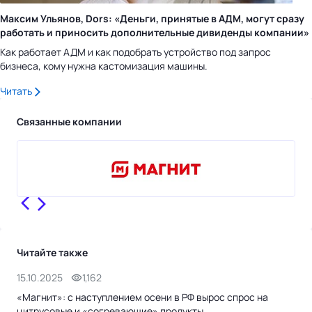
Максим Ульянов, Dors: «Деньги, принятые в АДМ, могут сразу
работать и приносить дополнительные дивиденды компании»
Как работает АДМ и как подобрать устройство под запрос
бизнеса, кому нужна кастомизация машины.
Читать
Связанные компании
Читайте также
15.10.2025
1,162
14.
«Магнит»: с наступлением осени в РФ вырос спрос на
Пер
цитрусовые и «согревающие» продукты
маг