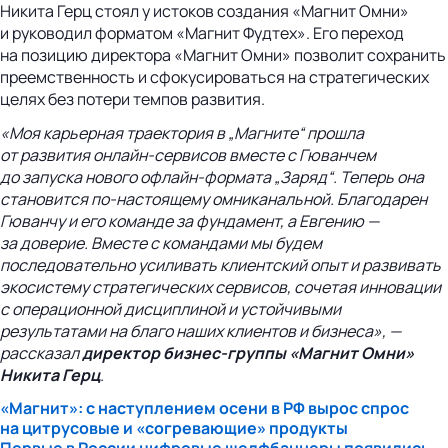
Никита Герц стоял у истоков создания «Магнит Омни»
и руководил форматом «Магнит Фудтех». Его переход
на позицию директора «Магнит Омни» позволит сохранить
преемственность и сфокусироваться на стратегических
целях без потери темпов развития.
«Моя карьерная траектория в „Магните“ прошла
от развития
онлайн-сервисов
вместе с Гюванчем
до запуска нового
офлайн-формата
„Заряд“. Теперь она
становится
по-настоящему
омниканальной. Благодарен
Гюванчу и его команде за фундамент, а Евгению —
за доверие. Вместе с командами мы будем
последовательно усиливать клиентский опыт и развивать
экосистему стратегических сервисов, сочетая инновации
с операционной дисциплиной и устойчивыми
результатами на благо наших клиентов и бизнеса», —
рассказал
директор
бизнес-группы
«Магнит Омни»
Никита Герц
.
«Магнит»: с наступлением осени в РФ вырос спрос
на цитрусовые и «согревающие» продукты