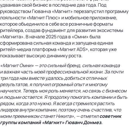
удваивая свой бизнес в последние два года. Под
руководством Гюванча «Магнит» перезапустил программу
лояльности «Магнит Плюс» и мобильное приложение,
которое объединило в себе все розничные форматы
ритейлера, создав фундамент для развития экосистемы
«Магнита». В начале 2025 года в «Омни» была
сформирована сильная команда и запущена единая
ритейл-медиа платформа «Магнит ADS», которая уже
показывает высокую динамику роста.
«Магнит Омни» — это сильный бренд, сильная команда
и важная часть моей профессиональной жизни. За почти
три года нам вместе удалось добиться отличных
результатов, я получил огромный опыт и многому
научился. Теперь моя роль меняется, но связь с бизнесом
и людьми остается. Я продолжу помогать компании и быть
рядом, когда это нужно. Я всегда стремился растить
лидеров внутри компании, поэтому очень счастлив, что
моим преемником станет Никита», — отметил
советник
группы компаний «Магнит» Гюванч Донмез.