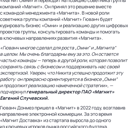
«Магнит Омни» и переходит на позицию советника группы
компаний «Магнит». Он принял это решение вместе
с командой менеджмента «Магнита». В новой роли
советника группы компаний «Магнит» Гюванч будет
курировать бизнес «Омни» и реализацию других цифровых
проектов группы, консультировать команды и помогать
в ключевых направлениях развития «Магнита».
«Гюванч многое сделал для роста „Омни“ и „Магнита“
в целом. Мы очень благодарны ему за это. Он остается
частью команды — теперь в другой роли, которая позволит
сохранять связь с бизнесом и поддерживать нас своей
экспертизой. Уверен, что Никита успешно продолжит эту
работу: он прекрасно ориентируется в бизнесе „Омни“
и продолжит реализацию намеченной стратегии», —
подчеркнул
генеральный директор П
АО «Магнит»
Евгений Случевский.
Гюванч Донмез пришел в «Магнит» в 2022 году, возглавив
направление электронной коммерции. За это время
«Магнит Доставка» из стартапа выросла до одного
из ключевых игроков рынка российского фудтеха,