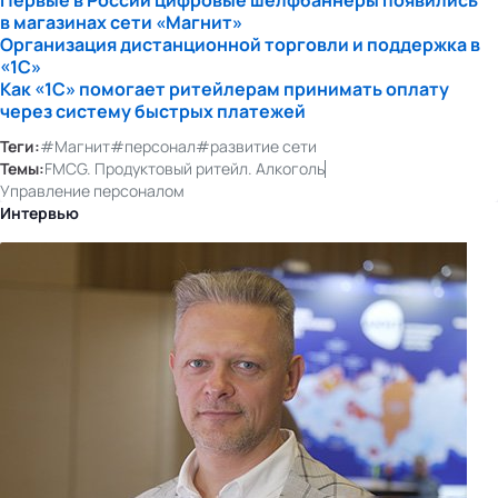
Первые в России цифровые шелфбаннеры появились
в магазинах сети «Магнит»
Организация дистанционной торговли и поддержка в
«1С»
Как «1С» помогает ритейлерам принимать оплату
через систему быстрых платежей
Теги:
#Магнит
#персонал
#развитие сети
Темы:
FMCG. Продуктовый ритейл. Алкоголь
Управление персоналом
Интервью