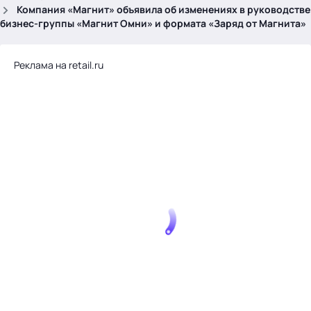
.
Компания «Магнит» объявила об изменениях в руководстве
бизнес-группы «Магнит Омни» и формата «Заряд от Магнита»
Реклама на retail.ru
Тема месяца: Автоматизация на 1С
Войти
картина дня
темы
новости
материалы
видео
события