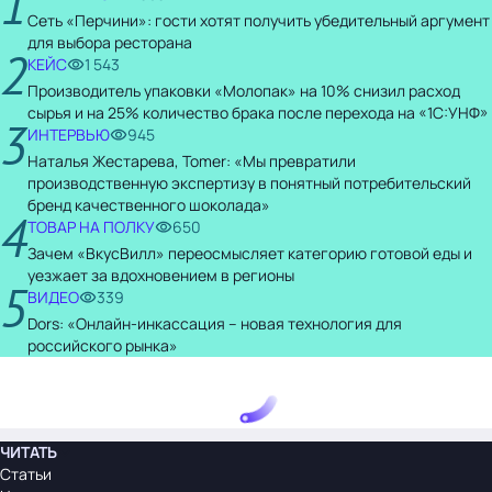
1
Сеть «Перчини»: гости хотят получить убедительный аргумент
для выбора ресторана
2
КЕЙС
1 543
Производитель упаковки «Молопак» на 10% снизил расход
сырья и на 25% количество брака после перехода на «1С:УНФ»
3
ИНТЕРВЬЮ
945
Наталья Жестарева, Tomer: «Мы превратили
производственную экспертизу в понятный потребительский
бренд качественного шоколада»
4
ТОВАР НА ПОЛКУ
650
Зачем «ВкусВилл» переосмысляет категорию готовой еды и
уезжает за вдохновением в регионы
5
ВИДЕО
339
Dors: «Онлайн-инкассация – новая технология для
российского рынка»
ЧИТАТЬ
Статьи