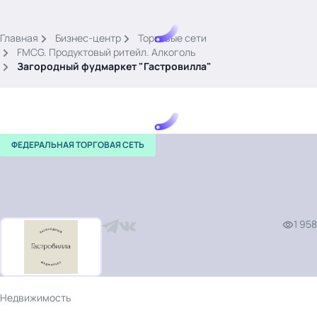
.
Главная
Бизнес-центр
Торговые сети
FMCG. Продуктовый ритейл. Алкоголь
Загородный фудмаркет "Гастровилла"
ФЕДЕРАЛЬНАЯ ТОРГОВАЯ СЕТЬ
Тема месяца: Автоматизация на 1С
Войти
картина дня
1 958
темы
новости
материалы
видео
Недвижимость
события