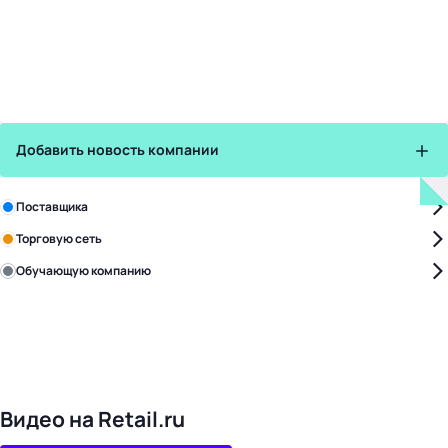
Добавить новость компании
Зарегистрируйте в бизнес-центре:
Поставщика
Торговую сеть
Обучающую компанию
Уже с нами:
4828
поставщиков
168
обучающих компаний
1022
торговые сети
476
организаторов
24
холдинги
Видео на Retail.ru