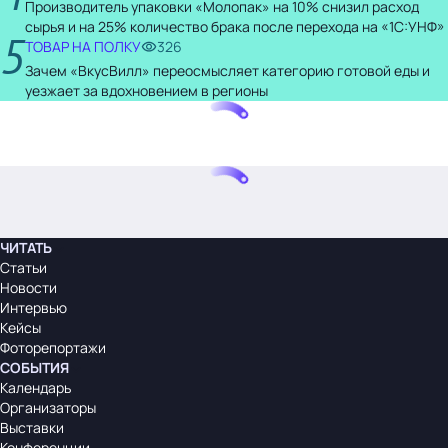
Производитель упаковки «Молопак» на 10% снизил расход
сырья и на 25% количество брака после перехода на «1С:УНФ»
5
ТОВАР НА ПОЛКУ
326
Зачем «ВкусВилл» переосмысляет категорию готовой еды и
уезжает за вдохновением в регионы
ЧИТАТЬ
Статьи
Новости
Интервью
Кейсы
Фоторепортажи
СОБЫТИЯ
Календарь
Организаторы
Выставки
Конференции