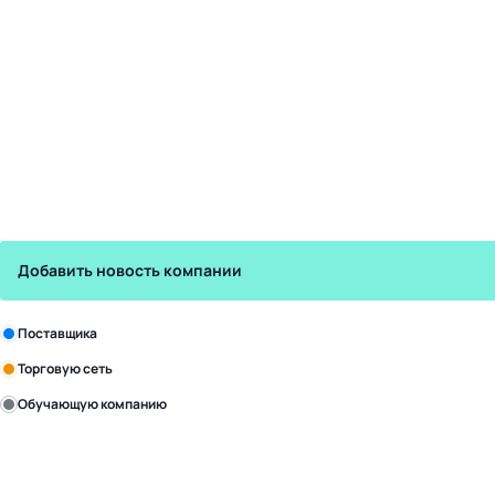
Добавить новость компании
Зарегистрируйте в бизнес-центре:
Поставщика
Торговую сеть
Обучающую компанию
Уже с нами:
4817
поставщиков
168
обучающих компаний