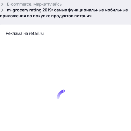
.
E-commerce. Маркетплейсы
m-grocery rating 2019: самые функциональные мобильные
приложения по покупке продуктов питания
Реклама на retail.ru
Тема месяца: Автоматизация на 1С
Войти
картина дня
темы
новости
материалы
видео
события