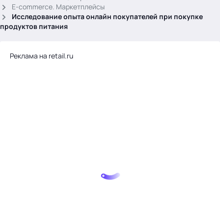
.
E-commerce. Маркетплейсы
Исследование опыта онлайн покупателей при покупке
продуктов питания
Реклама на retail.ru
Тема месяца: Автоматизация на 1С
Войти
картина дня
темы
новости
материалы
видео
события