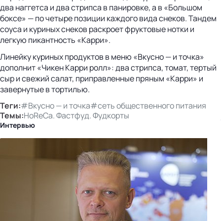
два наггетса и два стрипса в панировке, а в «Большом
боксе» — по четыре позиции каждого вида снеков. Тандем
соуса и куриных снеков раскроет фруктовые нотки и
легкую пикантность «Карри».
Линейку куриных продуктов в меню «Вкусно — и точка»
дополнит «Чикен Карри ролл»: два стрипса, томат, тертый
сыр и свежий салат, приправленные пряным «Карри» и
завернутые в тортилью.
Теги:
#Вкусно — и точка
#сеть общественного питания
Темы:
HoReCa. Фастфуд. Фудкорты
Интервью