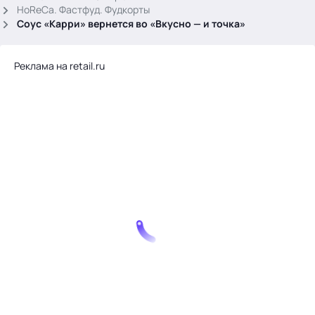
.
HoReCa. Фастфуд. Фудкорты
Соус «Карри» вернется во «Вкусно — и точка»
Реклама на retail.ru
Тема месяца: Автоматизация на 1С
Войти
картина дня
темы
новости
материалы
видео
события