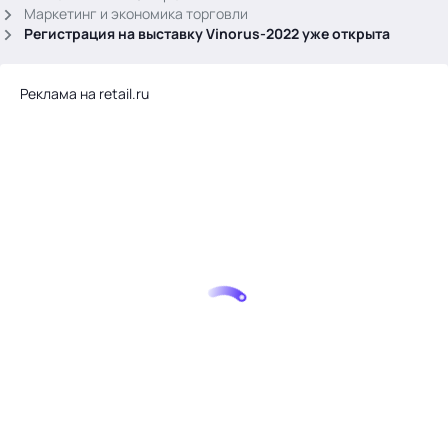
.
Маркетинг и экономика торговли
Регистрация на выставку Vinorus-2022 уже открыта
Реклама на retail.ru
Тема месяца: Автоматизация на 1С
Войти
картина дня
темы
новости
материалы
видео
события