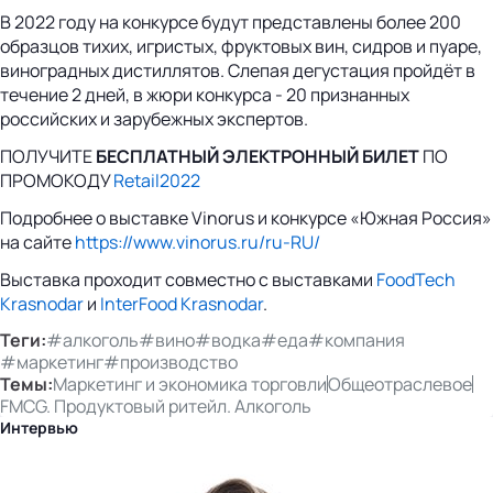
В 2022 году на конкурсе будут представлены более 200
образцов тихих, игристых, фруктовых вин, сидров и пуаре,
виноградных дистиллятов. Слепая дегустация пройдёт в
течение 2 дней, в жюри конкурса - 20 признанных
российских и зарубежных экспертов.
ПОЛУЧИТЕ
БЕСПЛАТНЫЙ ЭЛЕКТРОННЫЙ БИЛЕТ
ПО
ПРОМОКОДУ
Retail2022
Подробнее о выставке Vinorus и конкурсе «Южная Россия»
на сайте
https://www.vinorus.ru/ru-RU/
Выставка проходит
совместно
с выставками
FoodTech
Krasnodar
и
InterFood Krasnodar
.
Теги:
#алкоголь
#вино
#водка
#еда
#компания
#маркетинг
#производство
Темы:
Маркетинг и экономика торговли
Общеотраслевое
FMCG. Продуктовый ритейл. Алкоголь
Интервью