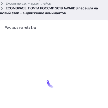
.
E-commerce. Маркетплейсы
ECOMSPACE. ПОЧТА РОССИИ 2019 AWARDS перешла на
новый этап – выдвижение номинантов
Реклама на retail.ru
Тема месяца: Автоматизация на 1С
Войти
картина дня
темы
новости
материалы
видео
события