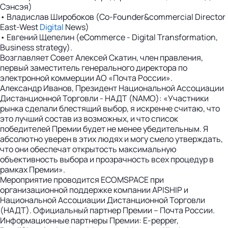
Сэнсэя)
• Владислав Широбоков (Co-Founder&commercial Director
East-West
Digital
News)
• Евгений Щепелин (eCommerce - Digital Transformation,
Business strategy).
Возглавляет Совет Алексей Скатин, член правления,
первый заместитель генерального директора по
электронной коммерции АО «Почта России».
Александр Иванов, Президент Национальной Ассоциации
Дистанционной Торговли - НАДТ (NAMO): «Участники
рынка сделали блестящий выбор, я искренне считаю, что
это лучший состав из возможных, и что список
победителей Премии будет не менее убедительным. Я
абсолютно уверен в этих людях и могу смело утверждать,
что они обеспечат открытость максимальную
объективность выбора и прозрачность всех процедур в
рамках Премии».
Мероприятие проводится ECOMSPACE при
организационной поддержке компании APISHIP и
Национальной Ассоциации Дистанционной Торговли
(НАДТ). Официальный партнер Премии – Почта России.
Информационные партнеры Премии: E-pepper,