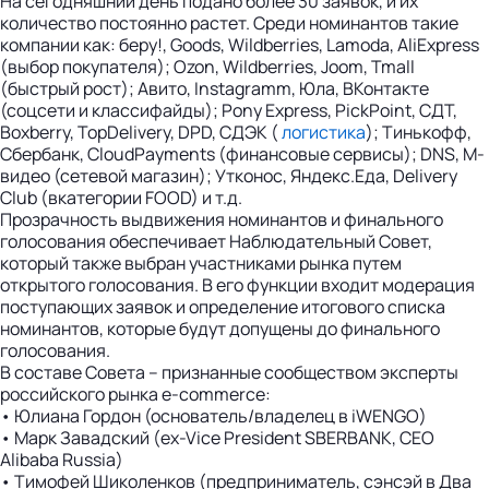
На сегодняшний день подано более 30 заявок, и их
количество постоянно растет. Среди номинантов такие
компании как: беру!, Goods, Wildberries, Lamoda, AliExpress
(выбор покупателя); Ozon, Wildberries, Joom, Tmall
(быстрый рост); Авито, Instagramm, Юла, ВКонтакте
(соцсети и классифайды); Pony Express, PickPoint, СДТ,
Boxberry, TopDelivery, DPD, СДЭК (
логистика
); Тинькофф,
Сбербанк, CloudPayments (финансовые сервисы); DNS, М-
видео (сетевой магазин); Утконос, Яндекс.Еда, Delivery
Club (вкатегории FOOD) и т.д.
Прозрачность выдвижения номинантов и финального
голосования обеспечивает Наблюдательный Cовет,
который также выбран участниками рынка путем
открытого голосования. В его функции входит модерация
поступающих заявок и определение итогового списка
номинантов, которые будут допущены до финального
голосования.
В составе Совета – признанные сообществом эксперты
российского рынка e-commerce:
• Юлиана Гордон (основатель/владелец в iWENGO)
• Марк Завадский (ex-Vice President SBERBANK, CEO
Alibaba Russia)
• Тимофей Шиколенков (предприниматель, сэнсэй в Два