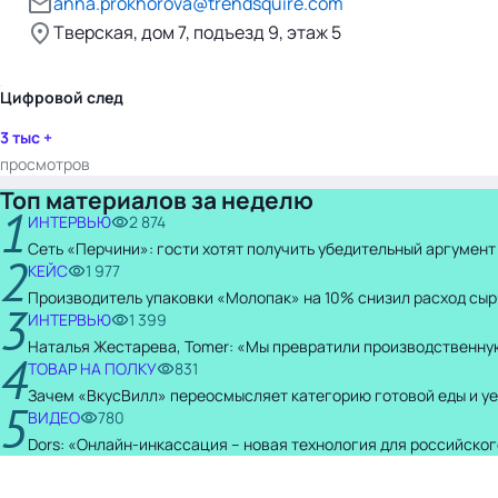
anna.prokhorova@trendsquire.com
Тверская, дом 7, подъезд 9, этаж 5
Цифровой след
3 тыс +
просмотров
Топ материалов за неделю
1
ИНТЕРВЬЮ
2 874
Сеть «Перчини»: гости хотят получить убедительный аргумент
2
КЕЙС
1 977
Производитель упаковки «Молопак» на 10% снизил расход сыр
3
ИНТЕРВЬЮ
1 399
Наталья Жестарева, Tomer: «Мы превратили производственну
4
ТОВАР НА ПОЛКУ
831
Зачем «ВкусВилл» переосмысляет категорию готовой еды и уе
5
ВИДЕО
780
Dors: «Онлайн-инкассация – новая технология для российског