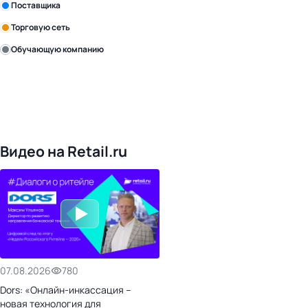
Поставщика
Торговую сеть
Обучающую компанию
Уже с нами:
4828
поставщиков
168
обучающих компаний
1022
торговые сети
476
организаторов
24
холдинги
Видео на Retail.ru
07.08.2026
780
Dors: «Онлайн-инкассация –
новая технология для