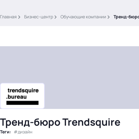
.
Главная
Бизнес-центр
Обучающие компании
Тренд-бюро
Тема месяца: Автоматизация на 1С
Войти
картина дня
темы
новости
Тренд-бюро Trendsquire
материалы
видео
Теги:
дизайн
события