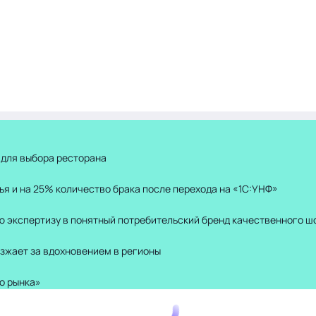
 для выбора ресторана
ья и на 25% количество брака после перехода на «1С:УНФ»
ю экспертизу в понятный потребительский бренд качественного ш
зжает за вдохновением в регионы
о рынка»