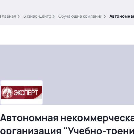
.
Главная
Бизнес-центр
Обучающие компании
Автономная
Тема месяца: Автоматизация на 1С
Войти
картина дня
темы
новости
Автономная некоммерческ
материалы
видео
организация "Учебно-трен
события