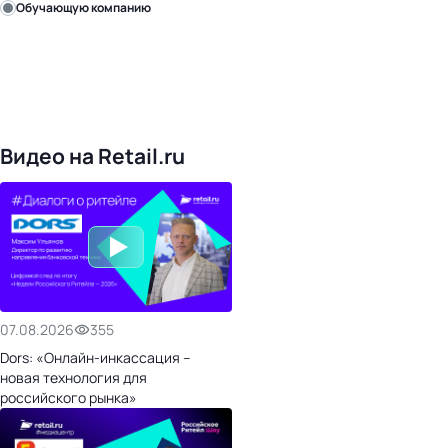
Обучающую компанию
Уже с нами:
4828
поставщиков
168
обучающих компаний
1022
торговые сети
476
организаторов
24
холдинги
Видео на Retail.ru
07.08.2026
355
Dors: «Онлайн-инкассация –
новая технология для
российского рынка»