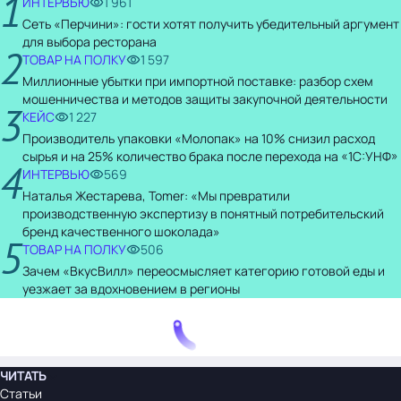
1
ИНТЕРВЬЮ
1 961
Сеть «Перчини»: гости хотят получить убедительный аргумент
для выбора ресторана
2
ТОВАР НА ПОЛКУ
1 597
Миллионные убытки при импортной поставке: разбор схем
мошенничества и методов защиты закупочной деятельности
3
КЕЙС
1 227
Производитель упаковки «Молопак» на 10% снизил расход
сырья и на 25% количество брака после перехода на «1С:УНФ»
4
ИНТЕРВЬЮ
569
Наталья Жестарева, Tomer: «Мы превратили
производственную экспертизу в понятный потребительский
бренд качественного шоколада»
5
ТОВАР НА ПОЛКУ
506
Зачем «ВкусВилл» переосмысляет категорию готовой еды и
уезжает за вдохновением в регионы
ЧИТАТЬ
Статьи