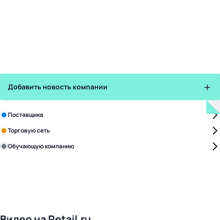
Добавить новость компании
Зарегистрируйте в бизнес-центре:
Поставщика
Торговую сеть
Обучающую компанию
Уже с нами:
4828
поставщиков
168
обучающих компаний
1022
торговые сети
476
организаторов
24
холдинги
Видео на Retail.ru