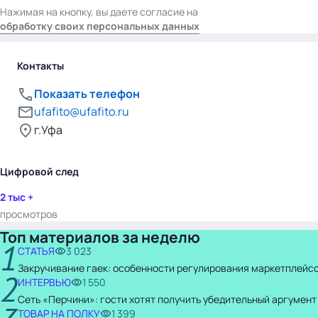
Нажимая на кнопку, вы даете согласие на
обработку своих персональных данных
Контакты
Показать телефон
ufafito@ufafito.ru
г.Уфа
Цифровой след
2 тыс +
просмотров
Топ материалов за неделю
1
СТАТЬЯ
3 023
Закручивание гаек: особенности регулирования маркетплейсо
2
ИНТЕРВЬЮ
1 550
Сеть «Перчини»: гости хотят получить убедительный аргумент
ТОВАР НА ПОЛКУ
1 399