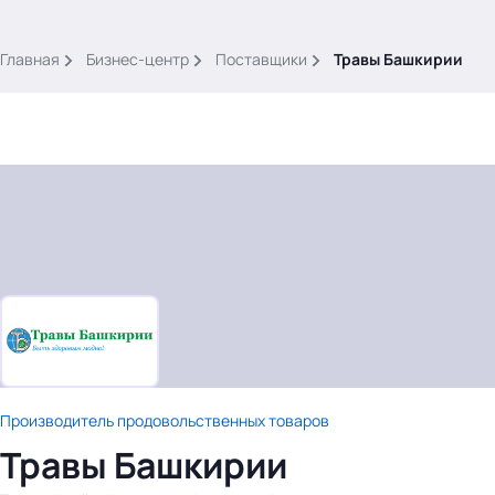
.
Главная
Бизнес-центр
Поставщики
Травы Башкирии
Тема месяца: Автоматизация на 1С
Войти
картина дня
темы
новости
Производитель продовольственных товаров
материалы
Травы Башкирии
видео
события