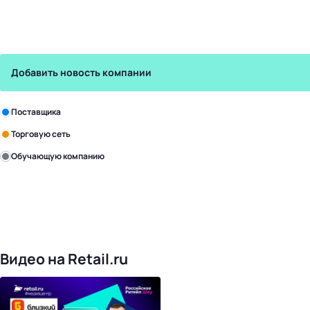
Добавить новость компании
Зарегистрируйте в бизнес-центре:
Поставщика
Торговую сеть
Обучающую компанию
Уже с нами:
4818
поставщиков
168
обучающих компаний
1017
торговых сетей
476
организаторов
24
холдинги
Видео на Retail.ru