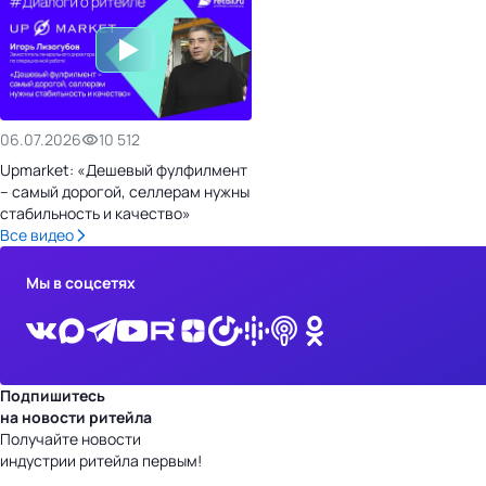
06.07.2026
10 512
Upmarket: «Дешевый фулфилмент
– самый дорогой, селлерам нужны
стабильность и качество»
Все видео
Мы в соцсетях
Подпишитесь
на новости ритейла
Получайте новости
индустрии ритейла первым!