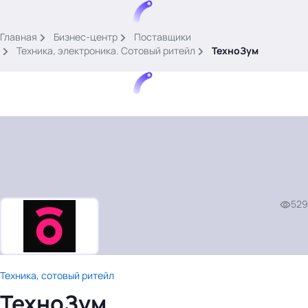
.
Главная
Бизнес-центр
Поставщики
Техника, электроника. Сотовый ритейл
ТехноЗум
Тема месяца: Автоматизация на 1С
Войти
529
картина дня
темы
новости
материалы
Техника, сотовый ритейл
видео
ТехноЗум
события