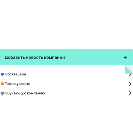
Добавить новость компании
Зарегистрируйте в бизнес-центре:
Поставщика
Торговую сеть
Обучающую компанию
Уже с нами:
4818
поставщиков
168
обучающих компаний
1017
торговых сетей
476
организаторов
24
холдинги