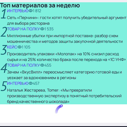
Топ материалов за неделю
1
ИНТЕРВЬЮ
1 812
Сеть «Перчини»: гости хотят получить убедительный аргумент
для выбора ресторана
2
ТОВАР НА ПОЛКУ
1 535
Миллионные убытки при импортной поставке: разбор схем
мошенничества и методов защиты закупочной деятельности
3
КЕЙС
1 105
Производитель упаковки «Молопак» на 10% снизил расход
сырья и на 25% количество брака после перехода на «1С:УНФ»
4
ТОВАР НА ПОЛКУ
455
Зачем «ВкусВилл» переосмысляет категорию готовой еды и
уезжает за вдохновением в регионы
5
ИНТЕРВЬЮ
457
Наталья Жестарева, Tomer: «Мы превратили
производственную экспертизу в понятный потребительский
бренд качественного шоколада»