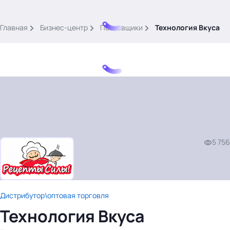
.
Главная
Бизнес-центр
Поставщики
Технология Вкуса
Тема месяца: Автоматизация на 1С
Войти
5 756
картина дня
темы
новости
Дистрибутор\оптовая торговля
материалы
Технология Вкуса
видео
события