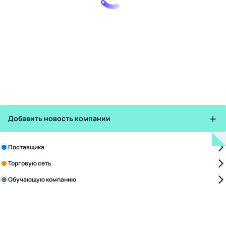
Добавить новость компании
Зарегистрируйте в бизнес-центре:
Поставщика
Торговую сеть
Обучающую компанию
Уже с нами:
4819
поставщиков
168
обучающих компаний
1017
торговых сетей