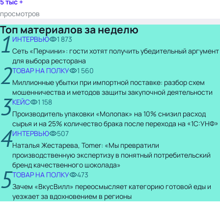
5 тыс +
просмотров
Топ материалов за неделю
1
ИНТЕРВЬЮ
1 873
Сеть «Перчини»: гости хотят получить убедительный аргумент
для выбора ресторана
2
ТОВАР НА ПОЛКУ
1 560
Миллионные убытки при импортной поставке: разбор схем
мошенничества и методов защиты закупочной деятельности
3
КЕЙС
1 158
Производитель упаковки «Молопак» на 10% снизил расход
сырья и на 25% количество брака после перехода на «1С:УНФ»
4
ИНТЕРВЬЮ
507
Наталья Жестарева, Tomer: «Мы превратили
производственную экспертизу в понятный потребительский
бренд качественного шоколада»
5
ТОВАР НА ПОЛКУ
473
Зачем «ВкусВилл» переосмысляет категорию готовой еды и
уезжает за вдохновением в регионы