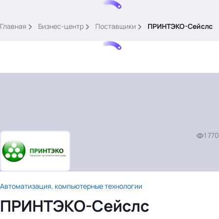
.
Главная
Бизнес-центр
Поставщики
ПРИНТЭКО-Сейслс
Тема месяца: Автоматизация на 1С
Войти
1 770
картина дня
темы
новости
Автоматизация, компьютерные технологии
материалы
ПРИНТЭКО-Сейслс
видео
события