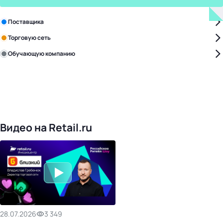
Зарегистрируйте в бизнес-центре:
Поставщика
Торговую сеть
Обучающую компанию
Уже с нами:
4825
поставщиков
168
обучающих компаний
1021
торговая сеть
476
организаторов
24
холдинги
Видео на Retail.ru
28.07.2026
3 349