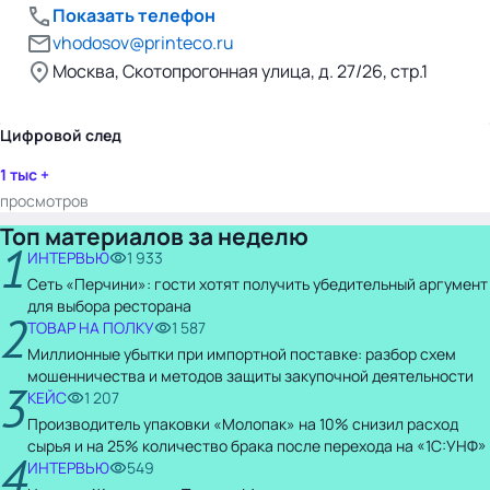
Показать телефон
vhodosov@printeco.ru
Москва, Скотопрогонная улица, д. 27/26, стр.1
Цифровой след
1 тыс +
просмотров
Топ материалов за неделю
1
ИНТЕРВЬЮ
1 933
Сеть «Перчини»: гости хотят получить убедительный аргумент
для выбора ресторана
2
ТОВАР НА ПОЛКУ
1 587
Миллионные убытки при импортной поставке: разбор схем
мошенничества и методов защиты закупочной деятельности
3
КЕЙС
1 207
Производитель упаковки «Молопак» на 10% снизил расход
сырья и на 25% количество брака после перехода на «1С:УНФ»
4
ИНТЕРВЬЮ
549