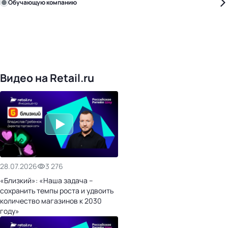
Обучающую компанию
Уже с нами:
4818
поставщиков
168
обучающих компаний
1017
торговых сетей
476
организаторов
24
холдинги
Видео на Retail.ru
28.07.2026
3 276
«Близкий»: «Наша задача –
сохранить темпы роста и удвоить
количество магазинов к 2030
году»