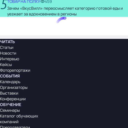
5
ТОВАР НА ПОЛКУ
459
Зачем «ВкусВилл» переосмысляет категорию готовой еды и
уезжает за вдохновением в регионы
ЧИТАТЬ
Статьи
Новости
Интервью
Кейсы
Фоторепортажи
СОБЫТИЯ
Календарь
Организаторы
Выставки
Конференции
ОБУЧЕНИЕ
Семинары
Каталог обучающих
компаний
Преподаватели