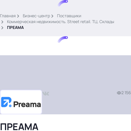
.
Главная
Бизнес-центр
Поставщики
Коммерческая недвижимость. Street retail. ТЦ. Склады
ПРЕАМА
Тема месяца: Автоматизация на 1С
Войти
картина дня
2 156
темы
новости
материалы
видео
ПРЕАМА
события