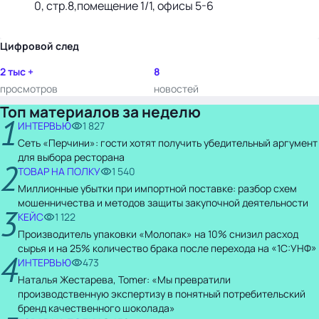
0, стр.8,помещение 1/1, офисы 5-6
Цифровой след
2 тыс +
8
просмотров
новостей
Топ материалов за неделю
1
ИНТЕРВЬЮ
1 827
Сеть «Перчини»: гости хотят получить убедительный аргумент
для выбора ресторана
2
ТОВАР НА ПОЛКУ
1 540
Миллионные убытки при импортной поставке: разбор схем
мошенничества и методов защиты закупочной деятельности
3
КЕЙС
1 122
Производитель упаковки «Молопак» на 10% снизил расход
сырья и на 25% количество брака после перехода на «1С:УНФ»
4
ИНТЕРВЬЮ
473
Наталья Жестарева, Tomer: «Мы превратили
производственную экспертизу в понятный потребительский
бренд качественного шоколада»