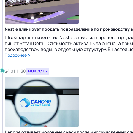
Nestle планирует продать подразделение по производству 
Швейцарская компания Nestle запустила процесс продажи с
пишет Retail Detail. Стоимость актива была оценена пр
производством воды, в отдельную структуру. В настоящее
Подробнее
24.01, 11:30
НОВОСТЬ
Danone отзывает молочные смеси после многочисленных сл