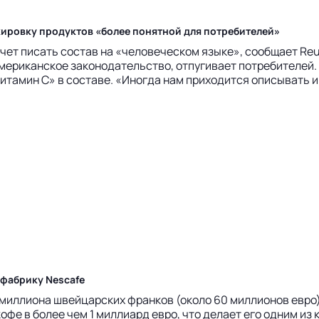
кировку продуктов «более понятной для потребителей»
ет писать состав на «человеческом языке», сообщает Reut
американское законодательство, отпугивает потребителей.
тамин С» в составе. «Иногда нам приходится описывать инг
 фабрику Nescafe
иллиона швейцарских франков (около 60 миллионов евро) в 
фе в более чем 1 миллиард евро, что делает его одним из 