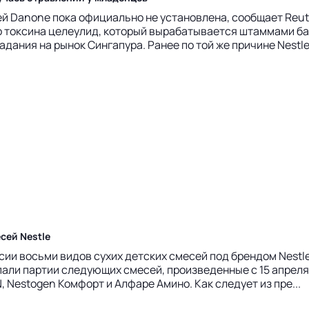
й Danone пока официально не установлена, сообщает Reute
о токсина целеулид, который вырабатывается штаммами бак
дания на рынок Сингапура. Ранее по той же причине Nestle
сей Nestle
сии восьми видов сухих детских смесей под брендом Nestl
али партии следующих смесей, произведенные с 15 апреля 
Nestogen Комфорт и Алфаре Амино. Как следует из пре...