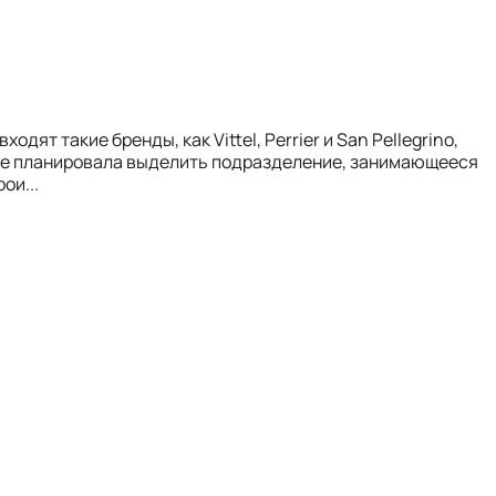
т такие бренды, как Vittel, Perrier и San Pellegrino,
e уже планировала выделить подразделение, занимающееся
ои...