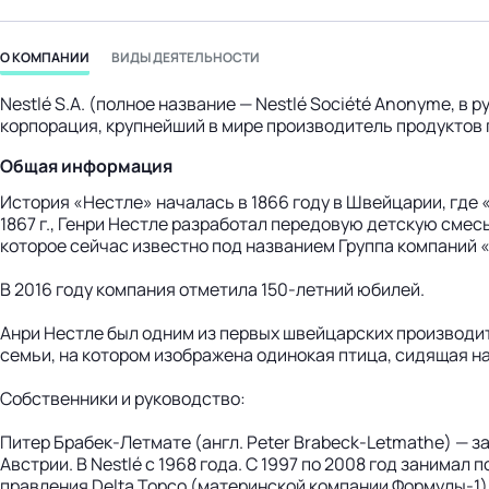
бизнес-центр
О КОМПАНИИ
ВИДЫ ДЕЯТЕЛЬНОСТИ
Nestlé S.A. (полное название — Nestlé Société Anonyme, в
корпорация, крупнейший в мире производитель продуктов 
Общая информация
История «Нестле» началась в 1866 году в Швейцарии, где 
1867 г., Генри Нестле разработал передовую детскую смес
которое сейчас известно под названием Группа компаний 
В 2016 году компания отметила 150-летний юбилей.
Анри Нестле был одним из первых швейцарских производит
семьи, на котором изображена одинокая птица, сидящая на
Собственники и руководство:
Питер Брабек-Летмате (англ. Peter Brabeck-Letmathe) — з
Австрии. В Nestlé с 1968 года. С 1997 по 2008 год занима
правления Delta Topco (материнской компании Формулы-1),