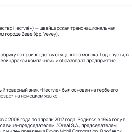
бщество Нестле́») — швейцарская транснациональная
 городе Веве (фр. Vevey).
брику по производству сгущенного молока. Год спустя, в
о-швейцарской компанией» и образовала предприятие,
й товарный знак «Нестле» был основан на гербе его
нездо» на немецком языке.
с 2008 года по апрель 2017 года. Родился в 1944 году в
тся вице-председателем L’Oreal S.A., председателем
p и член правления Exxon Mobil Corporation. Вдобавок,