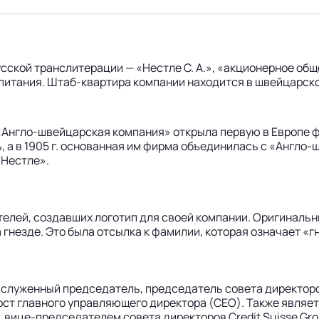
 русской транслитерации — «Нестле С. А.», «акционерное о
питания. Штаб-квартира компании находится в швейцарском
«Англо-швейцарская компания» открыла первую в Европе фа
ь, а в 1905 г. основанная им фирма объединилась с «Англ
«Нестле».
елей, создавших логотип для своей компании. Оригинальны
 гнезде. Это была отсылка к фамилии, которая означает «г
аслуженный председатель, председатель совета директоров 
л пост главного управляющего директора (CEO). Также являе
 вице-председателем совета директоров Credit Suisse Grou