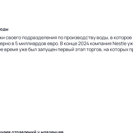
воды
воего подразделения по производству воды, в которое входя
имерно в 5 миллиардов евро. В конце 2024 компания Nestl
 время уже был запущен первый этап торгов, на которых пр
учаев отравлений у младенцев