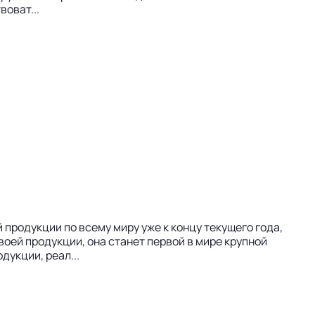
оват...
продукции по всему миру уже к концу текущего года,
воей продукции, она станет первой в мире крупной
укции, реал...