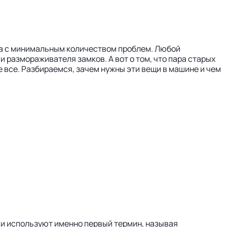
да с минимальным количеством проблем. Любой
и размораживателя замков. А вот о том, что пара старых
е все. Разбираемся, зачем нужны эти вещи в машине и чем
юди используют именно первый термин, называя