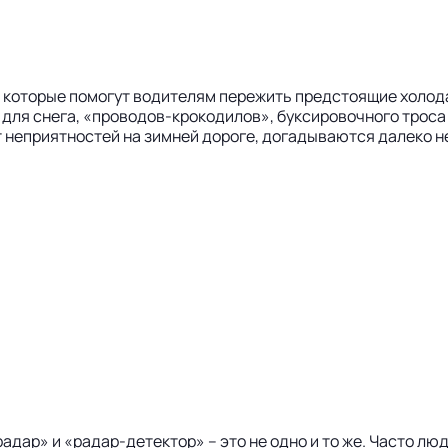
, которые помогут водителям пережить предстоящие холо
 для снега, «проводов-крокодилов», буксировочного троса 
т неприятностей на зимней дороге, догадываются далеко н
адар» и «радар-детектор» – это не одно и то же. Часто л