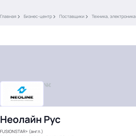
.
Главная
Бизнес-центр
Поставщики
Техника, электроника
Тема месяца: Автоматизация на 1С
Войти
картина дня
темы
новости
Неолайн Рус
материалы
видео
FUSIONSTAR» (англ.)
события