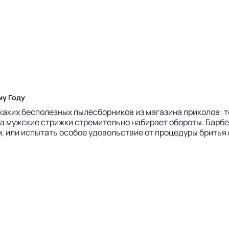
му Году
икаких бесполезных пылесборников из магазина приколов: 
 мужские стрижки стремительно набирает обороты. Барбер
м, или испытать особое удовольствие от процедуры бритья