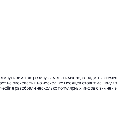
екинуть зимнюю резину, заменить масло, зарядить аккуму
ет не рисковать и на несколько месяцев ставит машину в тё
eoline разобрали несколько популярных мифов о зимней э