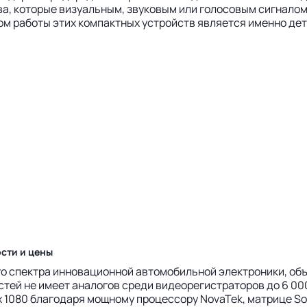
а, которые визуальным, звуковым или голосовым сигнало
ом работы этих компактных устройств является именно де
сти и цены
го спектра инновационной автомобильной электроники, объ
стей не имеет аналогов среди видеорегистраторов до 6 000
0 x 1080 благодаря мощному процессору NovaTek, матрице 