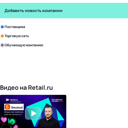
Добавить новость компании
Зарегистрируйте в бизнес-центре:
Поставщика
Торговую сеть
Обучающую компанию
Уже с нами:
4818
поставщиков
168
обучающих компаний
1017
торговых сетей
476
организаторов
24
холдинги
Видео на Retail.ru