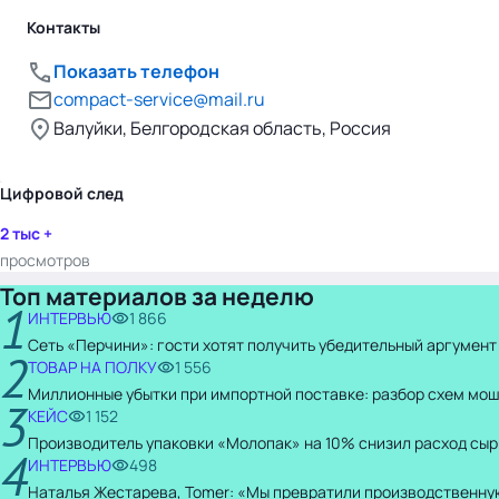
Контакты
Показать телефон
compact-service@mail.ru
Валуйки, Белгородская область, Россия
Цифровой след
2 тыс +
просмотров
Топ материалов за неделю
1
ИНТЕРВЬЮ
1 866
Сеть «Перчини»: гости хотят получить убедительный аргумент
2
ТОВАР НА ПОЛКУ
1 556
Миллионные убытки при импортной поставке: разбор схем мо
3
КЕЙС
1 152
Производитель упаковки «Молопак» на 10% снизил расход сыр
4
ИНТЕРВЬЮ
498
Наталья Жестарева, Tomer: «Мы превратили производственну