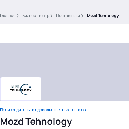
.
Главная
Бизнес-центр
Поставщики
Mozd Tehnology
Тема месяца: Автоматизация на 1С
Войти
картина дня
темы
новости
Производитель продовольственных товаров
материалы
Mozd Tehnology
видео
события