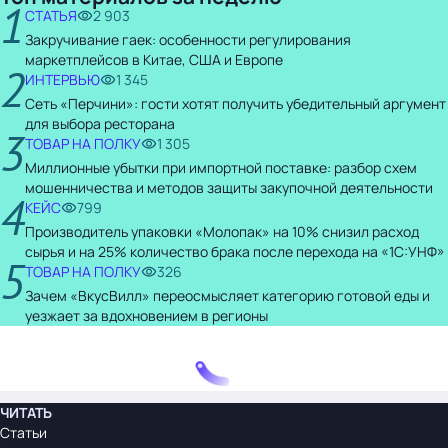
1
СТАТЬЯ
2 903
Закручивание гаек: особенности регулирования
маркетплейсов в Китае, США и Европе
2
ИНТЕРВЬЮ
1 345
Сеть «Перчини»: гости хотят получить убедительный аргумент
для выбора ресторана
3
ТОВАР НА ПОЛКУ
1 305
Миллионные убытки при импортной поставке: разбор схем
мошенничества и методов защиты закупочной деятельности
4
КЕЙС
799
Производитель упаковки «Молопак» на 10% снизил расход
сырья и на 25% количество брака после перехода на «1С:УНФ»
5
ТОВАР НА ПОЛКУ
326
Зачем «ВкусВилл» переосмысляет категорию готовой еды и
уезжает за вдохновением в регионы
ЧИТАТЬ
Статьи