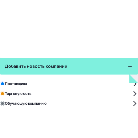
Добавить новость компании
Зарегистрируйте в бизнес-центре:
Поставщика
Торговую сеть
Обучающую компанию
Уже с нами:
4817
поставщиков
168
обучающих компаний
1016
торговых сетей
476
организаторов