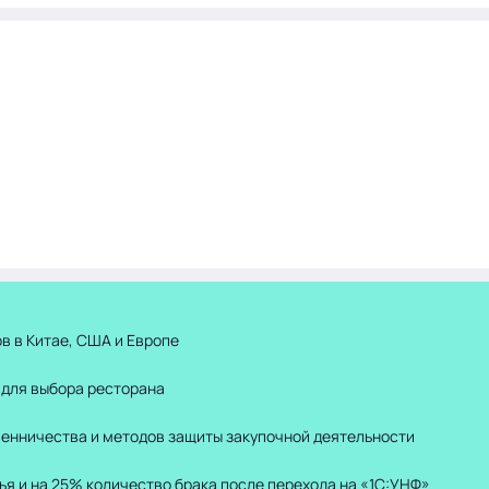
в в Китае, США и Европе
 для выбора ресторана
шенничества и методов защиты закупочной деятельности
ья и на 25% количество брака после перехода на «1С:УНФ»