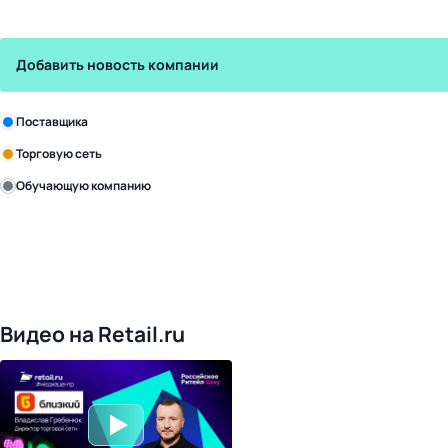
Добавить новость компании
Зарегистрируйте в бизнес-центре:
Поставщика
Торговую сеть
Обучающую компанию
Уже с нами:
4818
поставщиков
168
обучающих компаний
1017
торговых сетей
476
организаторов
24
холдинги
Видео на Retail.ru