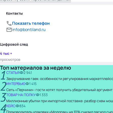
Контакты
Показать телефон
info@bontiland.ru
Цифровой след
4 тыс +
просмотров
Топ материалов за неделю
1
СТАТЬЯ
2 941
Закручивание гаек: особенности регулирования маркетплейсо
2
ИНТЕРВЬЮ
1 415
Сеть «Перчини»: гости хотят получить убедительный аргумент
3
ТОВАР НА ПОЛКУ
1 333
Миллионные убытки при импортной поставке: разбор схем мо
4
КЕЙС
834
Производитель упаковки «Молопак» на 10% снизил расход сыр