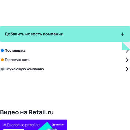
Добавить новость компании
Зарегистрируйте в бизнес-центре:
Поставщика
Торговую сеть
Обучающую компанию
Уже с нами:
4832
поставщики
169
обучающих компаний
1023
торговые сети
478
организаторов
24
холдинги
Видео на Retail.ru