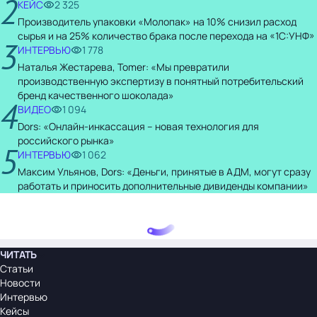
2
КЕЙС
2 325
Производитель упаковки «Молопак» на 10% снизил расход
сырья и на 25% количество брака после перехода на «1С:УНФ»
3
ИНТЕРВЬЮ
1 778
Наталья Жестарева, Tomer: «Мы превратили
производственную экспертизу в понятный потребительский
бренд качественного шоколада»
4
ВИДЕО
1 094
Dors: «Онлайн-инкассация – новая технология для
российского рынка»
5
ИНТЕРВЬЮ
1 062
Максим Ульянов, Dors: «Деньги, принятые в АДМ, могут сразу
работать и приносить дополнительные дивиденды компании»
ЧИТАТЬ
Статьи
Новости
Интервью
Кейсы